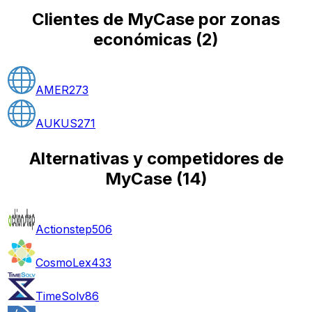
Clientes de MyCase por zonas
económicas
(
2
)
AMER
273
AUKUS
271
Alternativas y competidores de
MyCase
(
14
)
Actionstep
506
CosmoLex
433
TimeSolv
86