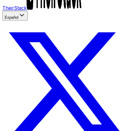
TheirStack
Español