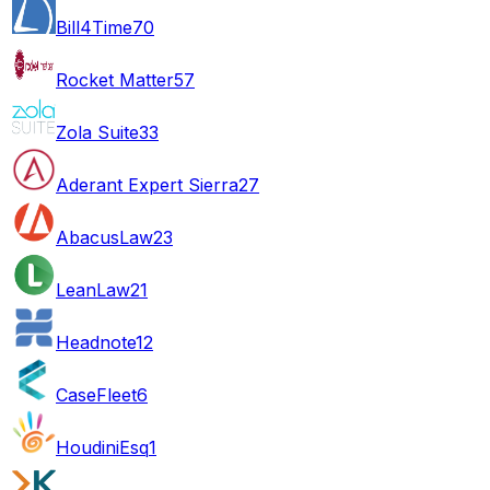
Bill4Time
70
Rocket Matter
57
Zola Suite
33
Aderant Expert Sierra
27
AbacusLaw
23
LeanLaw
21
Headnote
12
CaseFleet
6
HoudiniEsq
1