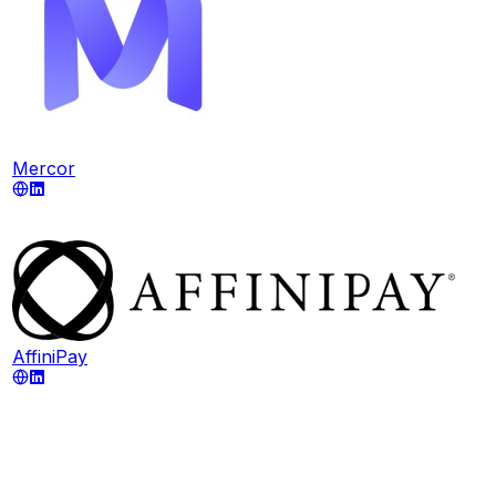
Mercor
AffiniPay