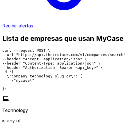
Recibir alertas
Lista de empresas que usan MyCase
curl --request POST \

--url "https://api.theirstack.com/v1/companies/search" 
--header "Accept: application/json" \

--header "Content-Type: application/json" \

--header "Authorization: Bearer <api_key>" \

-d "{

  \"company_technology_slug_or\": [

    \"mycase\"

  ]

}"
Technology
is any of