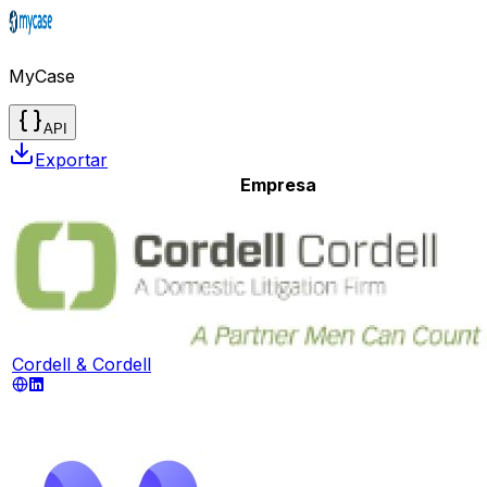
MyCase
API
Exportar
Empresa
Cordell & Cordell