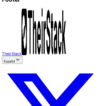
TheirStack
Español