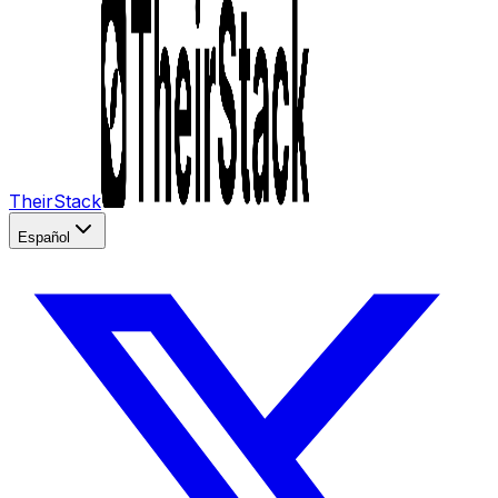
TheirStack
Español