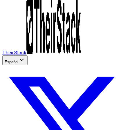
TheirStack
Español