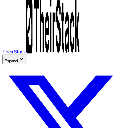
TheirStack
Español