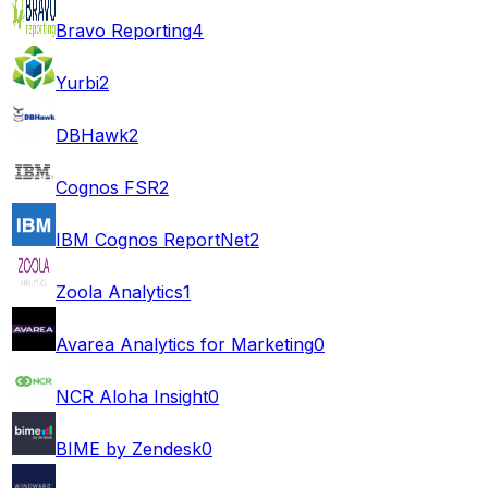
Bravo Reporting
4
Yurbi
2
DBHawk
2
Cognos FSR
2
IBM Cognos ReportNet
2
Zoola Analytics
1
Avarea Analytics for Marketing
0
NCR Aloha Insight
0
BIME by Zendesk
0