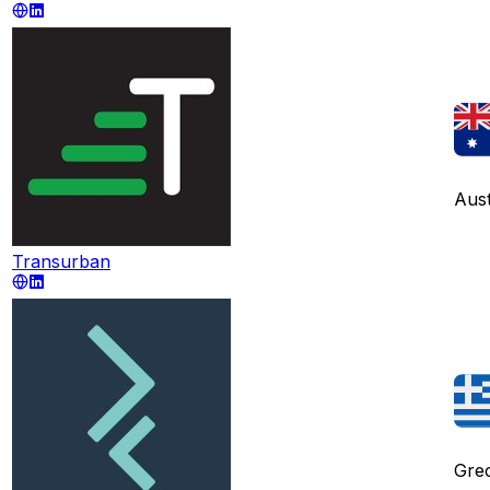
Aust
Transurban
Grec