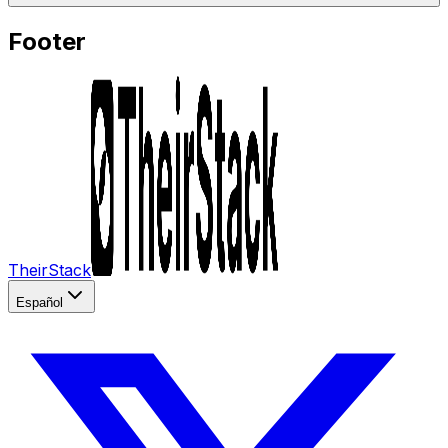
Footer
TheirStack
Español