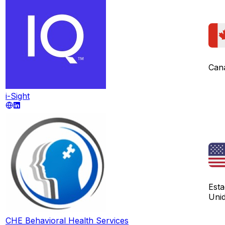
Can
i-Sight
Est
Uni
CHE Behavioral Health Services