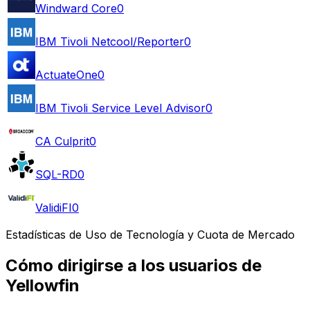
Windward Core
0
IBM Tivoli Netcool/Reporter
0
ActuateOne
0
IBM Tivoli Service Level Advisor
0
CA Culprit
0
SQL-RD
0
ValidiFI
0
Estadísticas de Uso de Tecnología y Cuota de Mercado
Cómo dirigirse a los usuarios de
Yellowfin