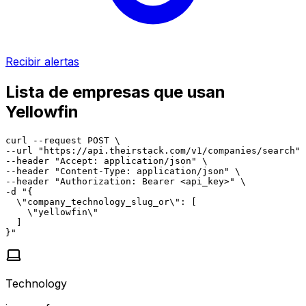
Recibir alertas
Lista de empresas que usan
Yellowfin
curl --request POST \

--url "https://api.theirstack.com/v1/companies/search" 
--header "Accept: application/json" \

--header "Content-Type: application/json" \

--header "Authorization: Bearer <api_key>" \

-d "{

  \"company_technology_slug_or\": [

    \"yellowfin\"

  ]

}"
Technology