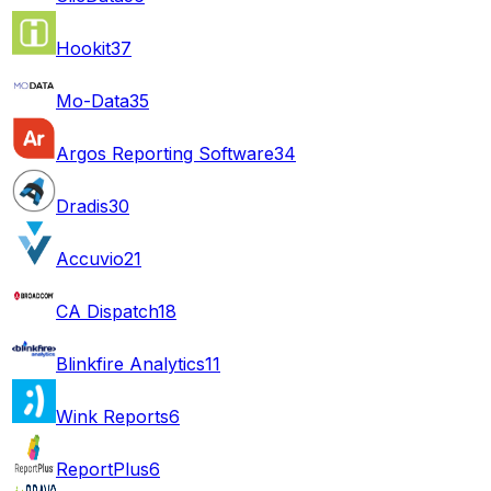
Hookit
37
Mo-Data
35
Argos Reporting Software
34
Dradis
30
Accuvio
21
CA Dispatch
18
Blinkfire Analytics
11
Wink Reports
6
ReportPlus
6