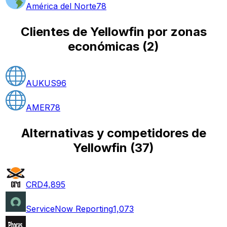
América del Norte
78
Clientes de Yellowfin por zonas
económicas
(
2
)
AUKUS
96
AMER
78
Alternativas y competidores de
Yellowfin
(
37
)
CRD
4,895
ServiceNow Reporting
1,073