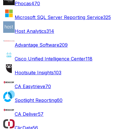
Phocas
470
Microsoft SQL Server Reporting Service
325
Host Analytics
314
Advantage Software
209
Cisco Unified Intelligence Center
118
Hootsuite Insights
103
CA Easytrieve
70
Spotlight Reporting
60
CA Deliver
57
ClicData
56