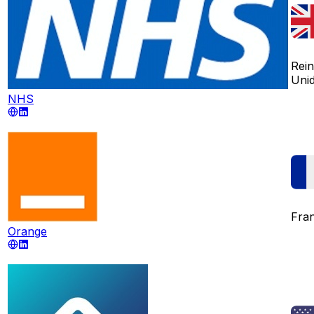
Rei
Uni
NHS
Fran
Orange