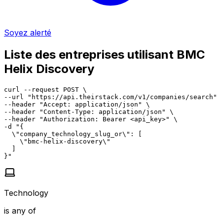
Soyez alerté
Liste des entreprises utilisant BMC
Helix Discovery
curl --request POST \

--url "https://api.theirstack.com/v1/companies/search" 
--header "Accept: application/json" \

--header "Content-Type: application/json" \

--header "Authorization: Bearer <api_key>" \

-d "{

  \"company_technology_slug_or\": [

    \"bmc-helix-discovery\"

  ]

}"
Technology
is any of