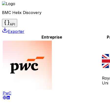
BMC Helix Discovery
API
Exporter
Entreprise
P
Roy
Uni
PwC