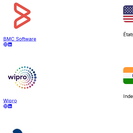
État
BMC Software
Inde
Wipro