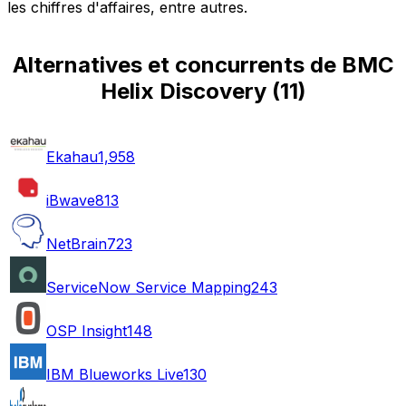
les chiffres d'affaires, entre autres.
Alternatives et concurrents de BMC
Helix Discovery
(
11
)
Ekahau
1,958
iBwave
813
NetBrain
723
ServiceNow Service Mapping
243
OSP Insight
148
IBM Blueworks Live
130