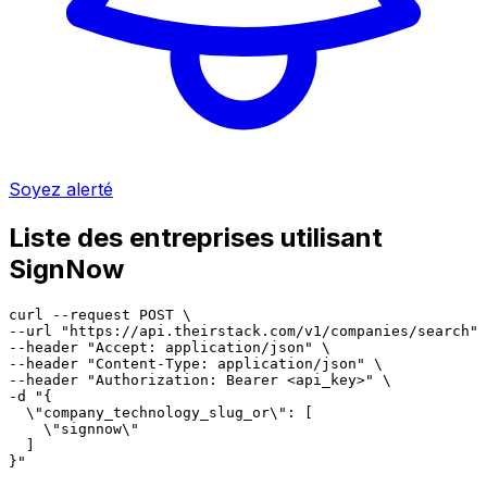
Soyez alerté
Liste des entreprises utilisant
SignNow
curl --request POST \

--url "https://api.theirstack.com/v1/companies/search" 
--header "Accept: application/json" \

--header "Content-Type: application/json" \

--header "Authorization: Bearer <api_key>" \

-d "{

  \"company_technology_slug_or\": [

    \"signnow\"

  ]

}"