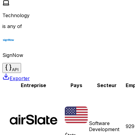
Technology
is any of
SignNow
API
Exporter
Entreprise
Pays
Secteur
Emp
Software
929
Development