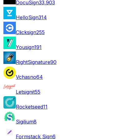
DocuSign
33,903
HelloSign
314
Clicksign
255
Yousign
191
RightSignature
90
Vchasno
64
Letsignit
55
Rocketseed
11
Sigilium
8
Formstack Sign
6