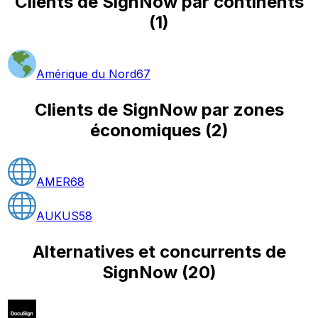
Clients de SignNow par continents
(
1
)
Amérique du Nord
67
Clients de SignNow par zones
économiques
(
2
)
AMER
68
AUKUS
58
Alternatives et concurrents de
SignNow
(
20
)