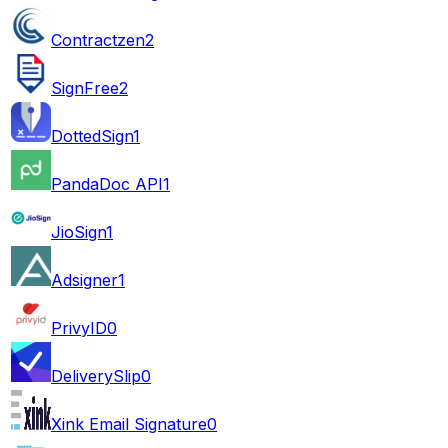
Contractzen
2
SignFree
2
DottedSign
1
PandaDoc API
1
JioSign
1
Adsigner
1
PrivyID
0
DeliverySlip
0
Xink Email Signature
0