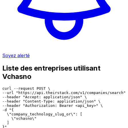
Soyez alerté
Liste des entreprises utilisant
Vchasno
curl --request POST \

--url "https://api.theirstack.com/v1/companies/search" 
--header "Accept: application/json" \

--header "Content-Type: application/json" \

--header "Authorization: Bearer <api_key>" \

-d "{

  \"company_technology_slug_or\": [

    \"vchasno\"

  ]

}"