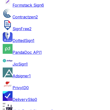
Formstack Sign
6
Contractzen
2
SignFree
2
DottedSign
1
PandaDoc API
1
JioSign
1
Adsigner
1
PrivyID
0
DeliverySlip
0