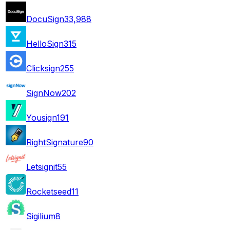
DocuSign
33,988
HelloSign
315
Clicksign
255
SignNow
202
Yousign
191
RightSignature
90
Letsignit
55
Rocketseed
11
Sigilium
8