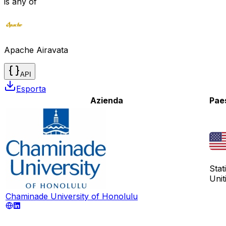
is any of
Apache Airavata
API
Esporta
Azienda
Pae
Stati
Unit
Chaminade University of Honolulu