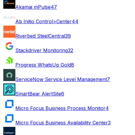
Akamai mPulse
47
Ab Initio Control>Center
44
Riverbed SteelCentral
39
Stackdriver Monitoring
32
Progress WhatsUp Gold
8
ServiceNow Service Level Management
7
SmartBear AlertSite
6
Micro Focus Business Process Monitor
4
Micro Focus Business Availability Center
3