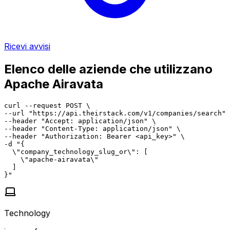
Ricevi avvisi
Elenco delle aziende che utilizzano
Apache Airavata
curl --request POST \

--url "https://api.theirstack.com/v1/companies/search" 
--header "Accept: application/json" \

--header "Content-Type: application/json" \

--header "Authorization: Bearer <api_key>" \

-d "{

  \"company_technology_slug_or\": [

    \"apache-airavata\"

  ]

}"
Technology