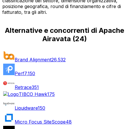
classificazione del settore, dimensione organizzativa,
posizione geografica, round di finanziamento e cifre di
fatturato, tra gli altri.
Alternative e concorrenti di Apache
Airavata
(
24
)
Brand Alignment
26,532
Perf
7,150
Retrace
351
TIBCO Hawk
175
Liquidware
150
Micro Focus SiteScope
48