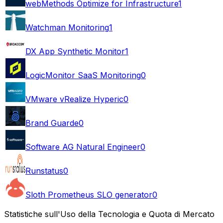
webMethods Optimize for Infrastructure
1
Watchman Monitoring
1
DX App Synthetic Monitor
1
LogicMonitor SaaS Monitoring
0
VMware vRealize Hyperic
0
Brand Guarde
0
Software AG Natural Engineer
0
Runstatus
0
Sloth Prometheus SLO generator
0
Statistiche sull'Uso della Tecnologia e Quota di Mercato