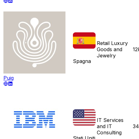
Retail Luxury
Goods and
12
Jewelry
Spagna
Puig
IT Services
and IT
34
Consulting
Stati Uniti