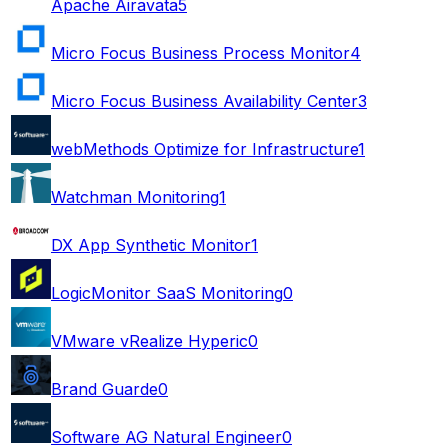
Apache Airavata
5
Micro Focus Business Process Monitor
4
Micro Focus Business Availability Center
3
webMethods Optimize for Infrastructure
1
Watchman Monitoring
1
DX App Synthetic Monitor
1
LogicMonitor SaaS Monitoring
0
VMware vRealize Hyperic
0
Brand Guarde
0
Software AG Natural Engineer
0