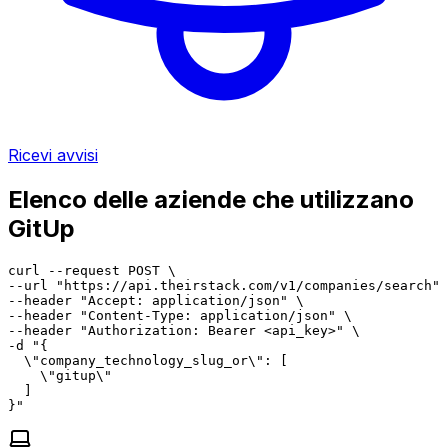
Ricevi avvisi
Elenco delle aziende che utilizzano
GitUp
curl --request POST \

--url "https://api.theirstack.com/v1/companies/search" 
--header "Accept: application/json" \

--header "Content-Type: application/json" \

--header "Authorization: Bearer <api_key>" \

-d "{

  \"company_technology_slug_or\": [

    \"gitup\"

  ]

}"