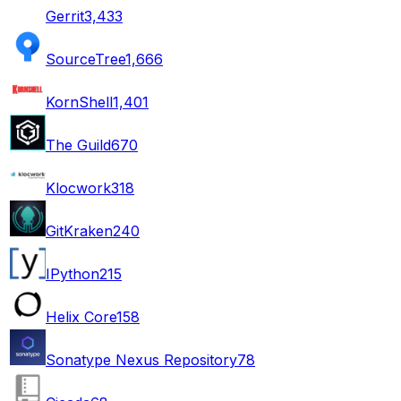
Gerrit
3,433
SourceTree
1,666
KornShell
1,401
The Guild
670
Klocwork
318
GitKraken
240
IPython
215
Helix Core
158
Sonatype Nexus Repository
78