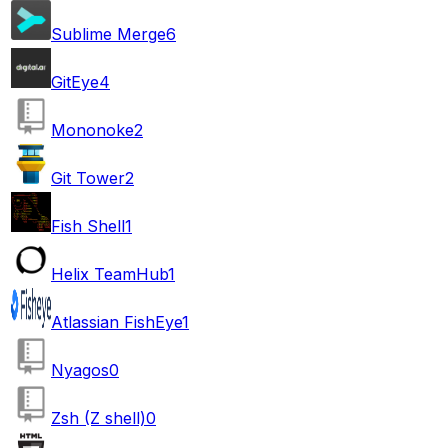
Sublime Merge
6
GitEye
4
Mononoke
2
Git Tower
2
Fish Shell
1
Helix TeamHub
1
Atlassian FishEye
1
Nyagos
0
Zsh (Z shell)
0