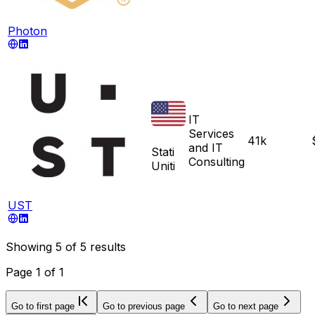
Photon
IT
Services
41k
and IT
Stati
Consulting
Uniti
UST
Showing
5
of
5
results
Page
1
of
1
Go to first page
Go to previous page
Go to next page