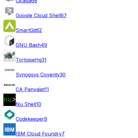
Cicada
68
Google Cloud Shell
67
SmartGit
62
GNU Bash
49
TortoiseHg
31
Synopsys Coverity
30
CA Panvalet
11
Nu Shell
10
Codekeeper
9
IBM Cloud Foundry
7