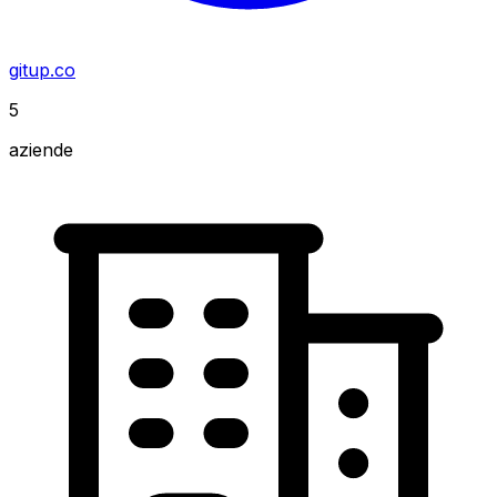
gitup.co
5
aziende