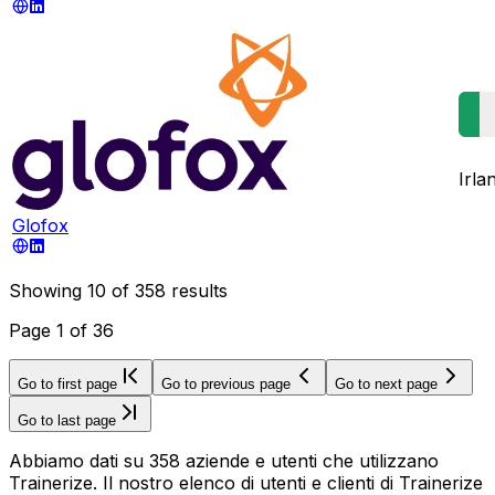
Irla
Glofox
Showing
10
of
358
results
Page
1
of
36
Go to first page
Go to previous page
Go to next page
Go to last page
Abbiamo dati su 358 aziende e utenti che utilizzano
Trainerize. Il nostro elenco di utenti e clienti di Trainerize