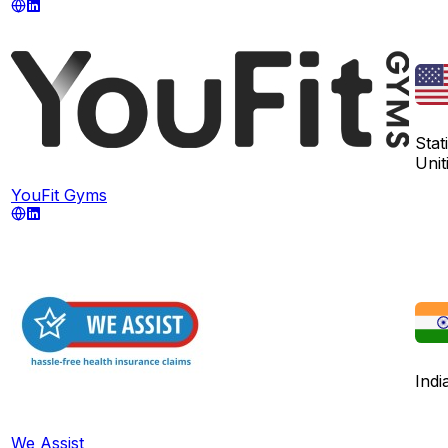
Stati
Unit
YouFit Gyms
Indi
We Assist