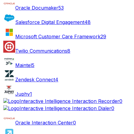
Oracle Documaker
53
Salesforce Digital Engagement
48
Microsoft Customer Care Framework
29
Twilio Communications
8
Maintel
5
Zendesk Connect
4
Juphy
1
Interactive Intelligence Interaction Recorder
0
Interactive Intelligence Interaction Dialer
0
Oracle Interaction Center
0