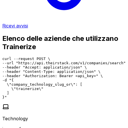
Ricevi avvisi
Elenco delle aziende che utilizzano
Trainerize
curl --request POST \

--url "https://api.theirstack.com/v1/companies/search" 
--header "Accept: application/json" \

--header "Content-Type: application/json" \

--header "Authorization: Bearer <api_key>" \

-d "{

  \"company_technology_slug_or\": [

    \"trainerize\"

  ]

}"
Technology