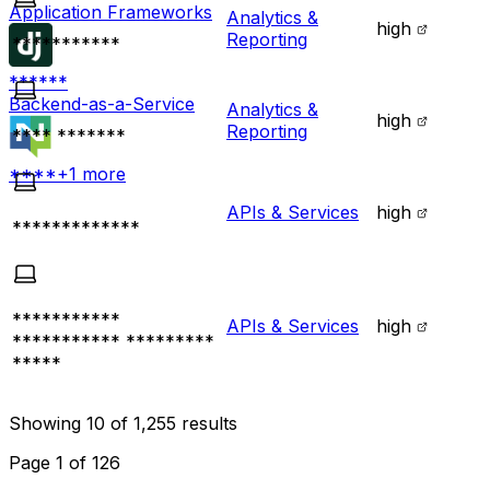
Application Frameworks
Analytics &
high
Reporting
***********
******
Backend-as-a-Service
Analytics &
high
Reporting
**** *******
****
+
1
more
APIs & Services
high
*************
***********
APIs & Services
high
*********** *********
*****
Showing
10
of
1,255
results
Page
1
of
126