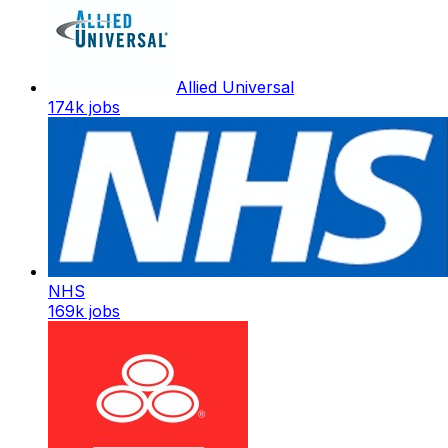
Allied Universal
174k
jobs
NHS
169k
jobs