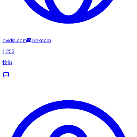
nvidia.com
LinkedIn
1,255
技術