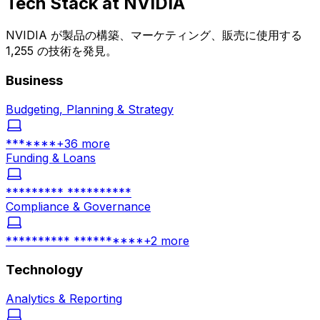
Tech Stack at
NVIDIA
NVIDIA が製品の構築、マーケティング、販売に使用する
1,255 の技術を発見。
Business
Budgeting, Planning & Strategy
*******
+
36
more
Funding & Loans
********* **********
Compliance & Governance
********** **********
+
2
more
Technology
Analytics & Reporting