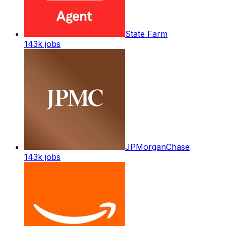
State Farm
143k
jobs
JPMorganChase
143k
jobs