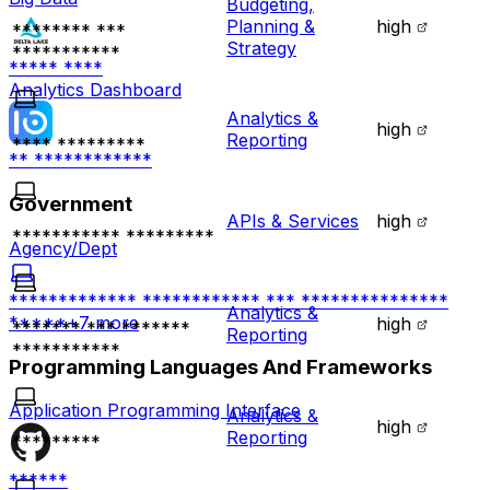
Budgeting,
Planning &
high
******** ***
Strategy
***********
***** ****
Analytics Dashboard
Analytics &
high
Reporting
**** *********
** ************
Government
APIs & Services
high
*********** *********
Agency/Dept
************* ************ *** ***************
Analytics &
*****
+
7
more
high
******* *** *******
Reporting
***********
Programming Languages And Frameworks
Application Programming Interface
Analytics &
high
Reporting
*********
******