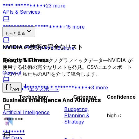
**** *********
+
23
more
APIs & Services
*********** *********
+
15
more
Networking
もっと見る
NVIDIA の技術の完全なリスト
******* **********
+
8
more
Beauty & Fitness
完全な NVIDIA のテクノグラフィックデータ—NVIDIA が
使用する技術の完全なリストを発見。CSVにエクスポート
General
するか、私たちのAPIを介して統合します。
******* ********* * ***********
+
3
more
エクスポート
API
Technology
Category
Confidence
Business Intelligence And Analytics
Budgeting,
Artificial Intelligence
Planning &
high
*******
Strategy
********
Big Data