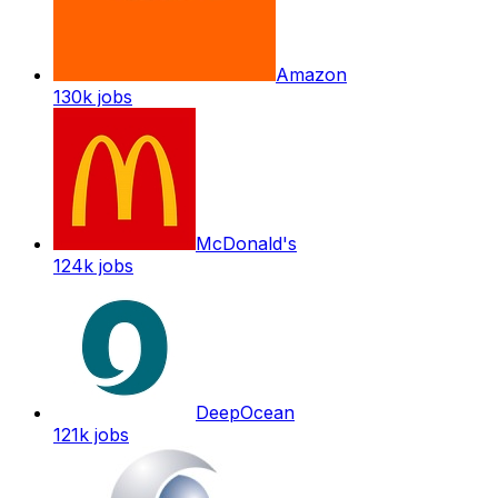
Amazon
130k
jobs
McDonald's
124k
jobs
DeepOcean
121k
jobs