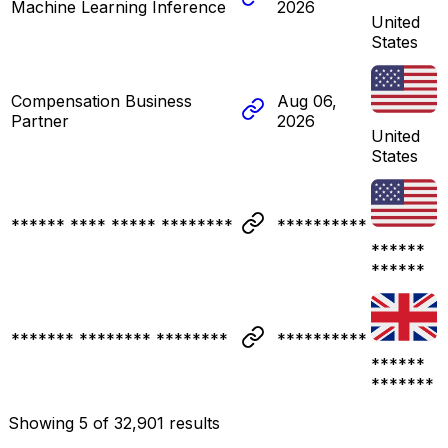
Machine Learning Inference
2026
United
States
Compensation Business
Aug 06,
Partner
2026
United
States
****** **** ***** ********
**********
******
******
******* ******** ********
**********
******
*******
Showing
5
of
32,901
results