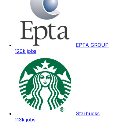
EPTA GROUP
120k
jobs
Starbucks
113k
jobs