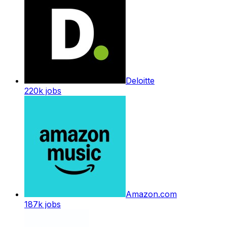
Deloitte
220k
jobs
Amazon.com
187k
jobs