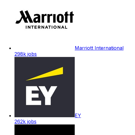
Marriott International
298k
jobs
EY
262k
jobs