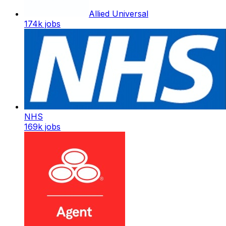
Allied Universal
174k
jobs
NHS
169k
jobs