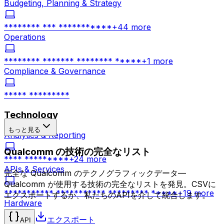
Budgeting, Planning & Strategy
******** *** ***********
+
44
more
Operations
******** ******* ******** *****
+
1
more
Compliance & Governance
***** *********
Technology
もっと見る
Analytics & Reporting
Qualcomm の技術の完全なリスト
**** *********
+
24
more
APIs & Services
完全な Qualcomm のテクノグラフィックデータ—
Qualcomm が使用する技術の完全なリストを発見。CSVに
*********** *********** ********* *****
+
19
more
エクスポートするか、私たちのAPIを介して統合します。
Hardware
エクスポート
API