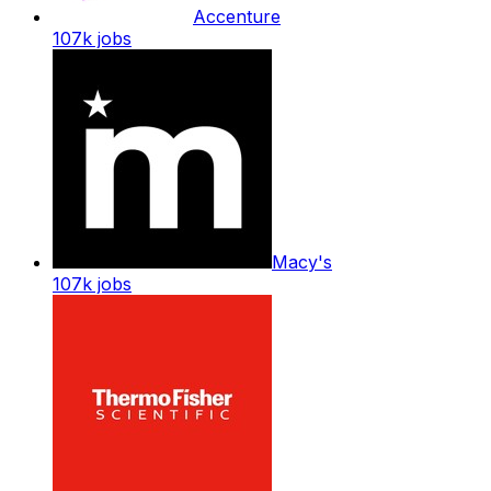
Accenture
107k
jobs
Macy's
107k
jobs