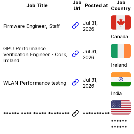
Job
Job
Job Title
Posted at
Url
Country
Jul 31,
Firmware Engineer, Staff
2026
Canada
GPU Performance
Jul 31,
Verification Engineer - Cork,
2026
Ireland
Ireland
Jul 31,
WLAN Performance testing
2026
India
****** **** ***** ********
**********
******
******