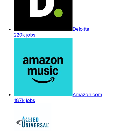
Deloitte
220k
jobs
Amazon.com
187k
jobs