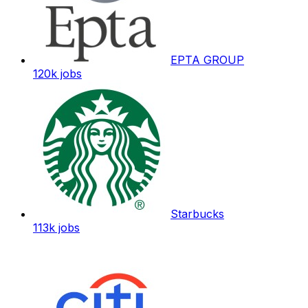
EPTA GROUP
120k
jobs
Starbucks
113k
jobs