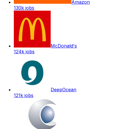
Amazon
130k
jobs
McDonald's
124k
jobs
DeepOcean
121k
jobs