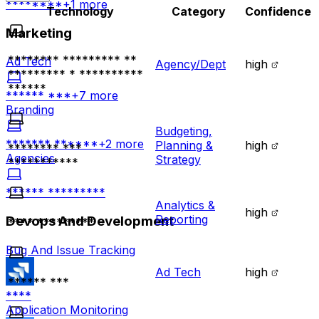
********
+
1
more
Technology
Category
Confidence
Marketing
******** ********* **
Ad Tech
Agency/Dept
high
********* * **********
******
****** ***
+
7
more
Branding
Budgeting,
******* ******
+
2
more
Planning &
high
******** ***
Agencies
Strategy
***********
****** *********
Analytics &
high
Reporting
Devops And Development
**** *********
Bug And Issue Tracking
Ad Tech
high
****** ***
****
Application Monitoring