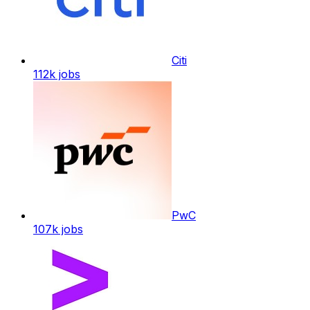
Citi
112k
jobs
PwC
107k
jobs