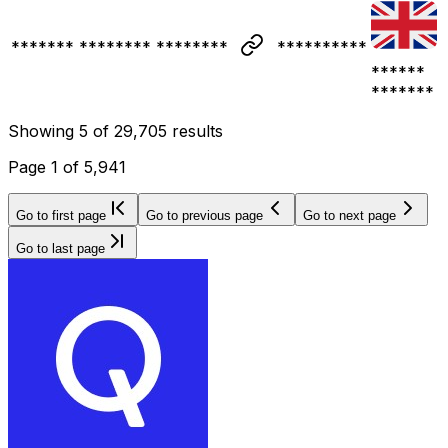
******* ******** ********
**********
******
*******
Showing
5
of
29,705
results
Page
1
of
5,941
Go to first page
Go to previous page
Go to next page
Go to last page