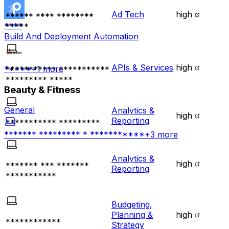
Ad Tech
high
****** **** ********
****
*****
Build And Deployment Automation
APIs & Services
high
*****
+
1
more
*********** ***********
********* *****
Beauty & Fitness
General
Analytics &
high
Reporting
*********** *********
******* ********* * ***********
+
3
more
Analytics &
high
******* *** *******
Reporting
***********
Budgeting,
Planning &
high
************
Strategy