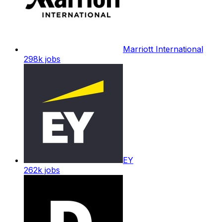
Marriott International
298k
jobs
EY
262k
jobs