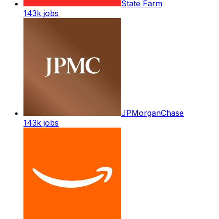
State Farm
143k
jobs
JPMorganChase
143k
jobs