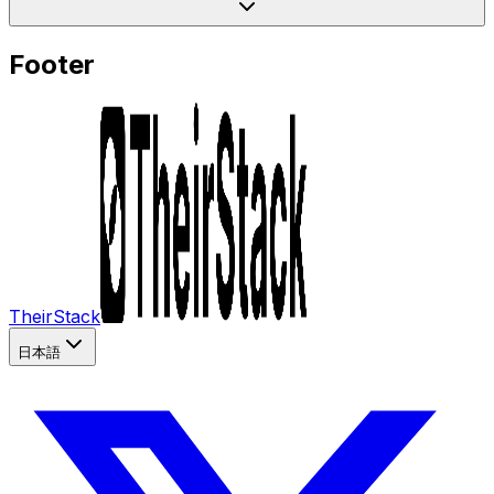
Footer
TheirStack
日本語