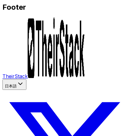
Footer
TheirStack
日本語