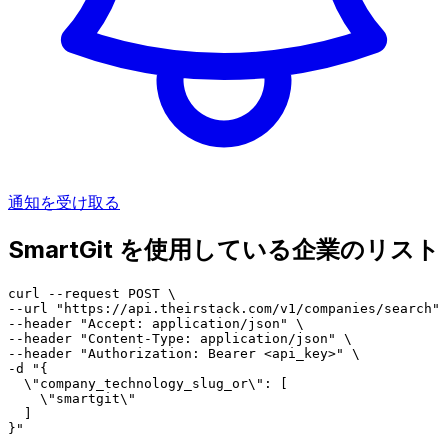
通知を受け取る
SmartGit を使用している企業のリスト
curl --request POST \

--url "https://api.theirstack.com/v1/companies/search" 
--header "Accept: application/json" \

--header "Content-Type: application/json" \

--header "Authorization: Bearer <api_key>" \

-d "{

  \"company_technology_slug_or\": [

    \"smartgit\"

  ]

}"