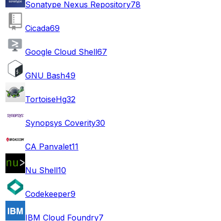
Sonatype Nexus Repository
78
Cicada
69
Google Cloud Shell
67
GNU Bash
49
TortoiseHg
32
Synopsys Coverity
30
CA Panvalet
11
Nu Shell
10
Codekeeper
9
IBM Cloud Foundry
7