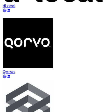
dLocal
Qorvo