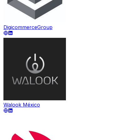
DigicommerceGroup
Walook México