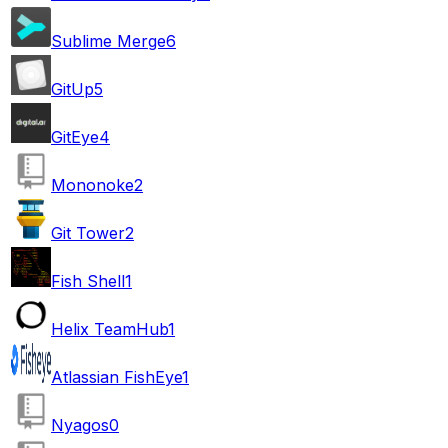
Sublime Merge
6
GitUp
5
GitEye
4
Mononoke
2
Git Tower
2
Fish Shell
1
Helix TeamHub
1
Atlassian FishEye
1
Nyagos
0