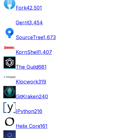
Fork
42,501
Gerrit
3,454
SourceTree
1,673
KornShell
1,407
The Guild
681
Klocwork
319
GitKraken
240
IPython
216
Helix Core
161