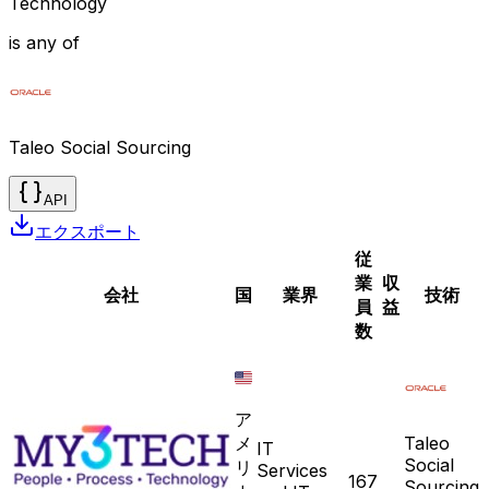
Technology
is any of
Taleo Social Sourcing
API
エクスポート
従
業
収
会社
国
業界
技術
員
益
数
ア
メ
Taleo
IT
Social
リ
Services
167
Sourcing