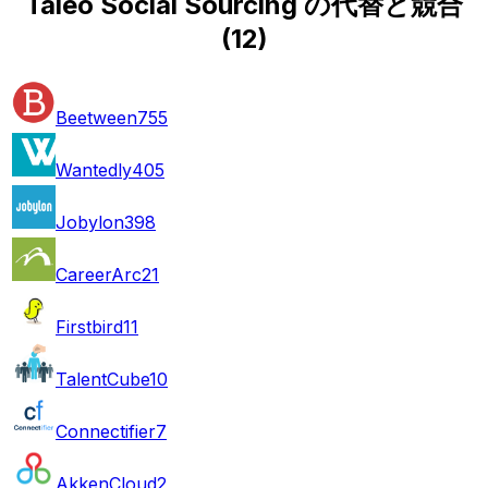
Taleo Social Sourcing の代替と競合
(
12
)
Beetween
755
Wantedly
405
Jobylon
398
CareerArc
21
Firstbird
11
TalentCube
10
Connectifier
7
AkkenCloud
2