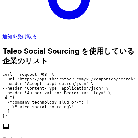
通知を受け取る
Taleo Social Sourcing を使用している
企業のリスト
curl --request POST \

--url "https://api.theirstack.com/v1/companies/search" 
--header "Accept: application/json" \

--header "Content-Type: application/json" \

--header "Authorization: Bearer <api_key>" \

-d "{

  \"company_technology_slug_or\": [

    \"taleo-social-sourcing\"

  ]

}"