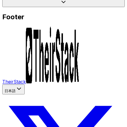
Footer
TheirStack
日本語