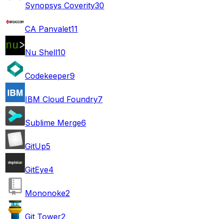
Synopsys Coverity
30
CA Panvalet
11
Nu Shell
10
Codekeeper
9
IBM Cloud Foundry
7
Sublime Merge
6
GitUp
5
GitEye
4
Mononoke
2
Git Tower
2