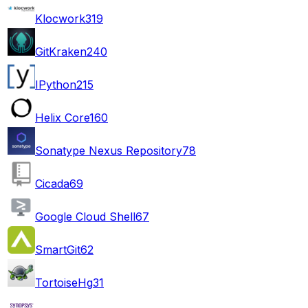
Klocwork
319
GitKraken
240
IPython
215
Helix Core
160
Sonatype Nexus Repository
78
Cicada
69
Google Cloud Shell
67
SmartGit
62
TortoiseHg
31