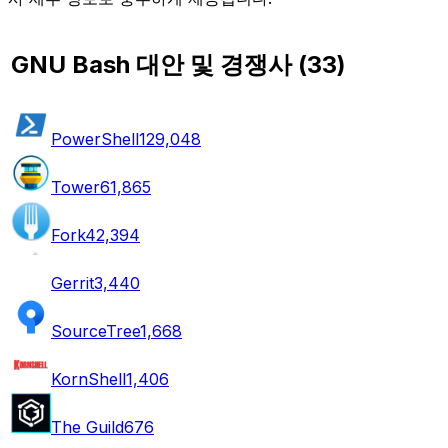
GNU Bash 대안 및 경쟁사
(
33
)
PowerShell
129,048
Tower
61,865
Fork
42,394
Gerrit
3,440
SourceTree
1,668
KornShell
1,406
The Guild
676