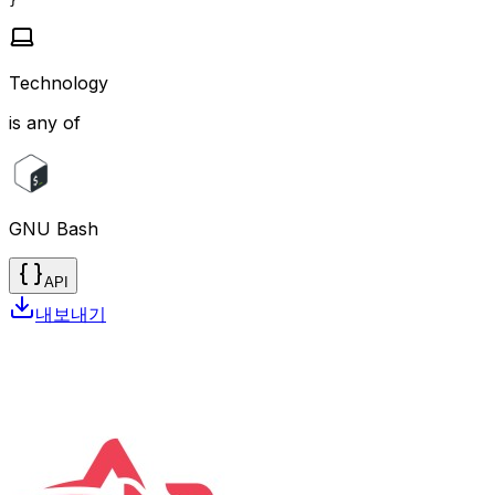
}"
Technology
is any of
GNU Bash
API
내보내기