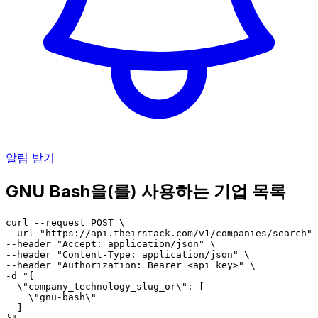
알림 받기
GNU Bash을(를) 사용하는 기업 목록
curl --request POST \

--url "https://api.theirstack.com/v1/companies/search" 
--header "Accept: application/json" \

--header "Content-Type: application/json" \

--header "Authorization: Bearer <api_key>" \

-d "{

  \"company_technology_slug_or\": [

    \"gnu-bash\"

  ]
