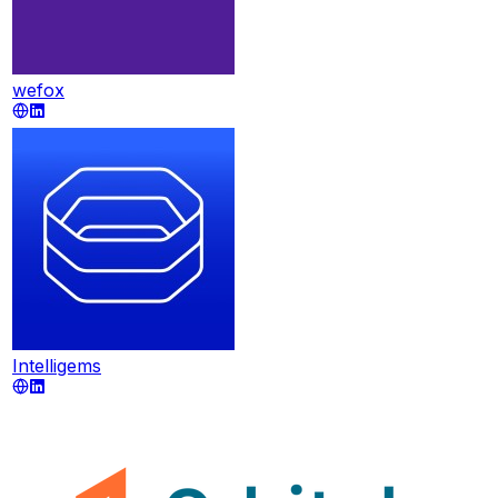
wefox
Intelligems