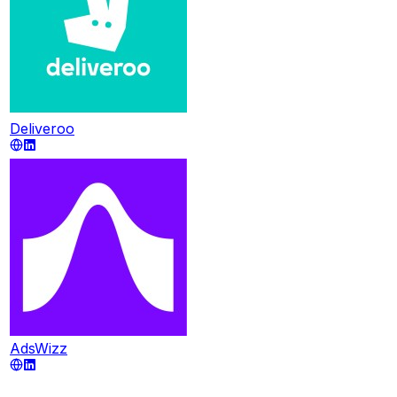
Deliveroo
AdsWizz