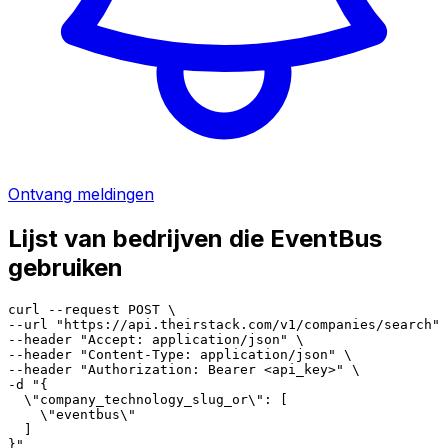
Ontvang meldingen
Lijst van bedrijven die EventBus
gebruiken
curl --request POST \

--url "https://api.theirstack.com/v1/companies/search" 
--header "Accept: application/json" \

--header "Content-Type: application/json" \

--header "Authorization: Bearer <api_key>" \

-d "{

  \"company_technology_slug_or\": [

    \"eventbus\"

  ]

}"