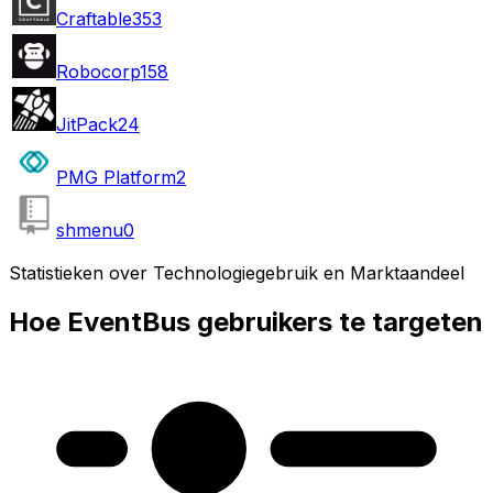
Craftable
353
Robocorp
158
JitPack
24
PMG Platform
2
shmenu
0
Statistieken over Technologiegebruik en Marktaandeel
Hoe EventBus gebruikers te targeten