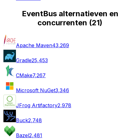
EventBus alternatieven en
concurrenten
(
21
)
Apache Maven
43,269
Gradle
25,453
CMake
7,267
Microsoft NuGet
3,346
JFrog Artifactory
2,978
Buck
2,748
Bazel
2,481