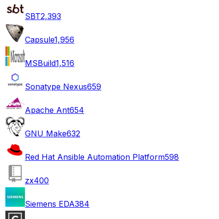
SBT
2,393
Capsule
1,956
MSBuild
1,516
Sonatype Nexus
659
Apache Ant
654
GNU Make
632
Red Hat Ansible Automation Platform
598
zx
400
Siemens EDA
384