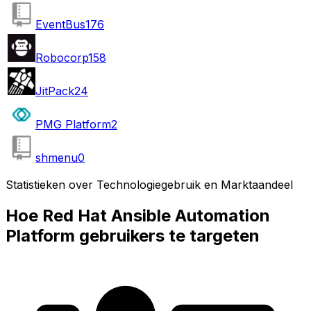
EventBus
176
Robocorp
158
JitPack
24
PMG Platform
2
shmenu
0
Statistieken over Technologiegebruik en Marktaandeel
Hoe Red Hat Ansible Automation
Platform gebruikers te targeten