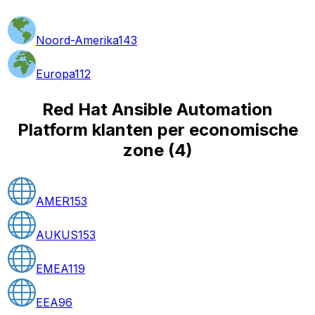
Noord-Amerika
143
Europa
112
Red Hat Ansible Automation
Platform klanten per economische
zone
(
4
)
AMER
153
AUKUS
153
EMEA
119
EEA
96