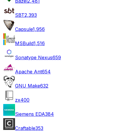
Bazel
2,481
SBT
2,393
Capsule
1,956
MSBuild
1,516
Sonatype Nexus
659
Apache Ant
654
GNU Make
632
zx
400
Siemens EDA
384
Craftable
353