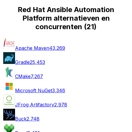
Red Hat Ansible Automation
Platform alternatieven en
concurrenten
(
21
)
Apache Maven
43,269
Gradle
25,453
CMake
7,267
Microsoft NuGet
3,346
JFrog Artifactory
2,978
Buck
2,748