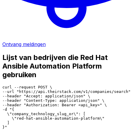
Ontvang meldingen
Lijst van bedrijven die Red Hat
Ansible Automation Platform
gebruiken
curl --request POST \

--url "https://api.theirstack.com/v1/companies/search" 
--header "Accept: application/json" \

--header "Content-Type: application/json" \

--header "Authorization: Bearer <api_key>" \

-d "{

  \"company_technology_slug_or\": [

    \"red-hat-ansible-automation-platform\"

  ]

}"