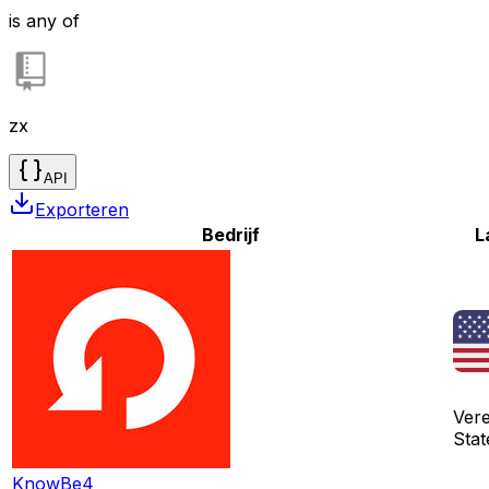
is any of
zx
API
Exporteren
Bedrijf
L
Ver
Stat
KnowBe4