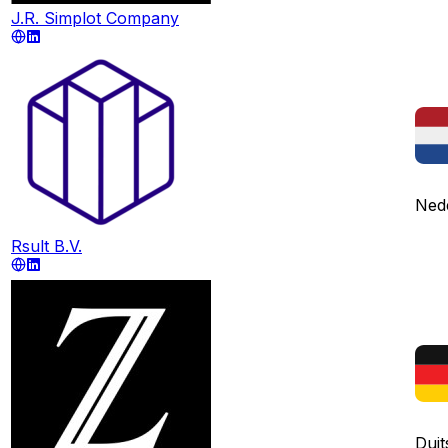
J.R. Simplot Company
Ned
Rsult B.V.
Duit