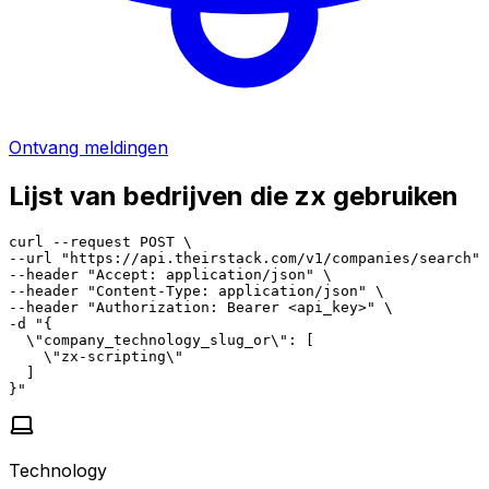
Ontvang meldingen
Lijst van bedrijven die zx gebruiken
curl --request POST \

--url "https://api.theirstack.com/v1/companies/search" 
--header "Accept: application/json" \

--header "Content-Type: application/json" \

--header "Authorization: Bearer <api_key>" \

-d "{

  \"company_technology_slug_or\": [

    \"zx-scripting\"

  ]

}"
Technology