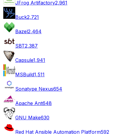
JFrog Artifactory
2,961
Buck
2,721
Bazel
2,464
SBT
2,387
Capsule
1,941
MSBuild
1,511
Sonatype Nexus
654
Apache Ant
648
GNU Make
630
Red Hat Ansible Automation Platform
592