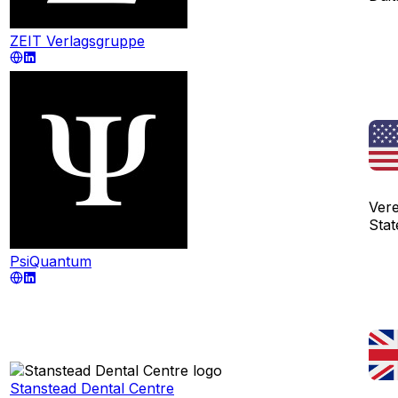
ZEIT Verlagsgruppe
Ver
Stat
PsiQuantum
Stanstead Dental Centre