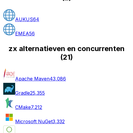
AUKUS
64
EMEA
56
zx alternatieven en concurrenten
(
21
)
Apache Maven
43,086
Gradle
25,355
CMake
7,212
Microsoft NuGet
3,332