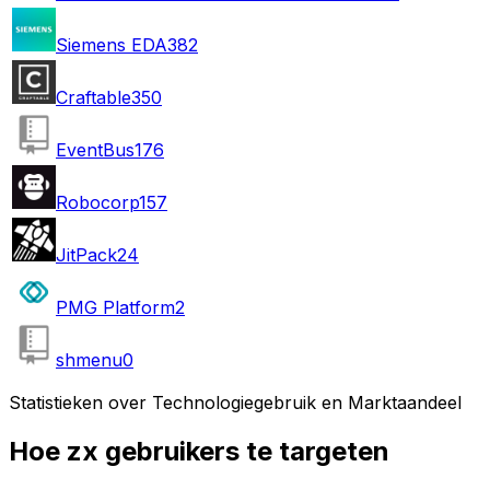
Siemens EDA
382
Craftable
350
EventBus
176
Robocorp
157
JitPack
24
PMG Platform
2
shmenu
0
Statistieken over Technologiegebruik en Marktaandeel
Hoe zx gebruikers te targeten