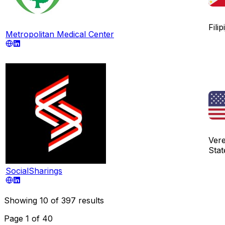
Filip
Metropolitan Medical Center
Ver
Stat
SocialSharings
Showing
10
of
397
results
Page
1
of
40