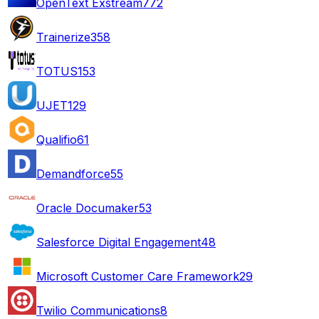
OpenText Exstream
772
Trainerize
358
TOTUS
153
UJET
129
Qualifio
61
Demandforce
55
Oracle Documaker
53
Salesforce Digital Engagement
48
Microsoft Customer Care Framework
29
Twilio Communications
8