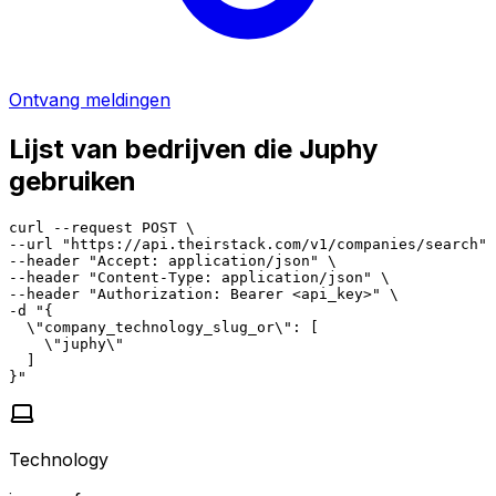
Ontvang meldingen
Lijst van bedrijven die Juphy
gebruiken
curl --request POST \

--url "https://api.theirstack.com/v1/companies/search" 
--header "Accept: application/json" \

--header "Content-Type: application/json" \

--header "Authorization: Bearer <api_key>" \

-d "{

  \"company_technology_slug_or\": [

    \"juphy\"

  ]

}"
Technology