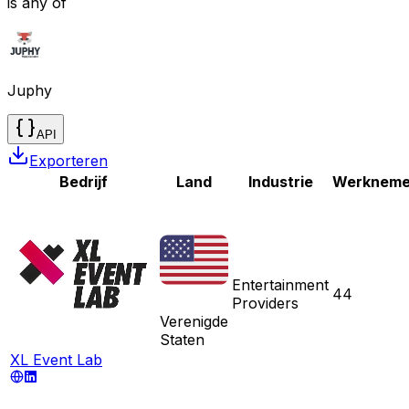
is any of
Juphy
API
Exporteren
Bedrijf
Land
Industrie
Werkneme
Entertainment
44
Providers
Verenigde
Staten
XL Event Lab