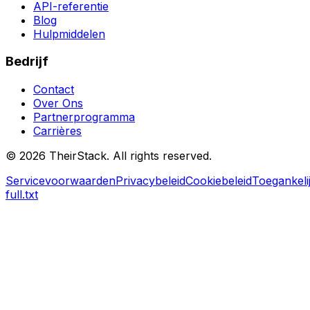
API-referentie
Blog
Hulpmiddelen
Bedrijf
Contact
Over Ons
Partnerprogramma
Carrières
©
2026
TheirStack. All rights reserved.
Servicevoorwaarden
Privacybeleid
Cookiebeleid
Toegankeli
full.txt