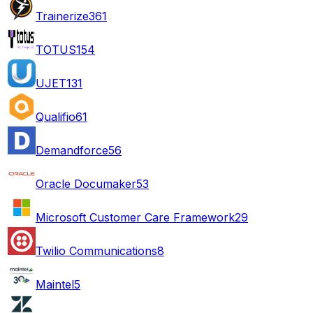
Trainerize
361
TOTUS
154
UJET
131
Qualifio
61
Demandforce
56
Oracle Documaker
53
Microsoft Customer Care Framework
29
Twilio Communications
8
Maintel
5