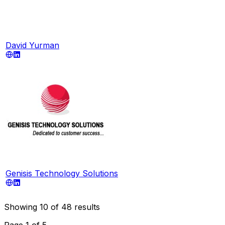
David Yurman
Genisis Technology Solutions
Showing
10
of
48
results
Page
1
of
5