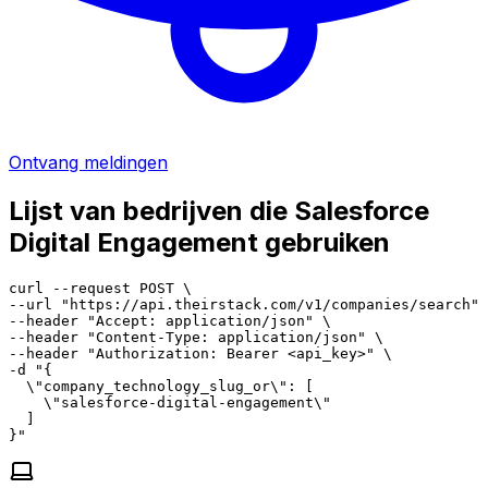
Ontvang meldingen
Lijst van bedrijven die Salesforce
Digital Engagement gebruiken
curl --request POST \

--url "https://api.theirstack.com/v1/companies/search" 
--header "Accept: application/json" \

--header "Content-Type: application/json" \

--header "Authorization: Bearer <api_key>" \

-d "{

  \"company_technology_slug_or\": [

    \"salesforce-digital-engagement\"

  ]

}"