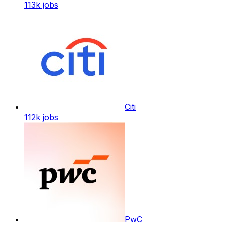
113k
jobs
Citi
112k
jobs
PwC