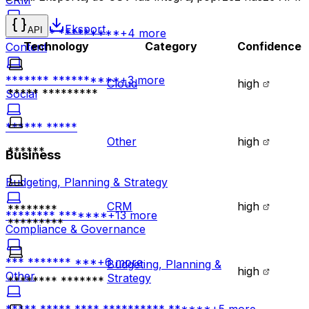
CRM
Eksport
API
******** *********
+
4
more
Technology
Category
Confidence
Content
******* **********
+
3
more
Cloud
high
***** *********
Social
****** *****
Other
high
******
Business
Budgeting, Planning & Strategy
CRM
high
********
******** *******
+
13
more
*********
Compliance & Governance
*** ******* ***
+
6
more
Budgeting, Planning &
high
Other
Strategy
******** *******