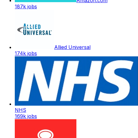
Amazon.com
187k
jobs
Allied Universal
174k
jobs
NHS
169k
jobs