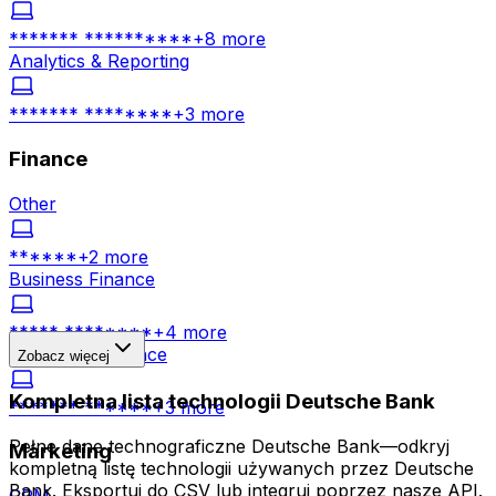
******* **********
+
8
more
Analytics & Reporting
******* ********
+
3
more
Finance
Other
******
+
2
more
Business Finance
***** ********
+
4
more
Corporate Finance
Zobacz więcej
Kompletna lista technologii Deutsche Bank
******* ******
+
3
more
Pełne dane technograficzne Deutsche Bank—odkryj
Marketing
kompletną listę technologii używanych przez Deutsche
Bank. Eksportuj do CSV lub integruj poprzez nasze API.