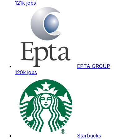
121k
jobs
EPTA GROUP
120k
jobs
Starbucks