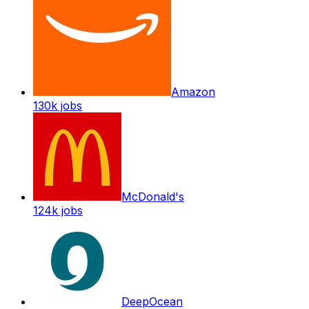
Amazon
130k
jobs
McDonald's
124k
jobs
DeepOcean