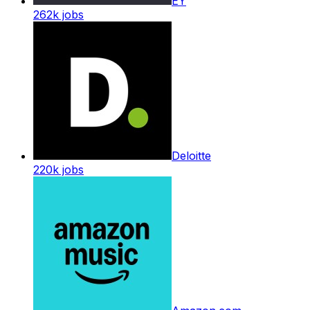
EY
262k
jobs
Deloitte
220k
jobs