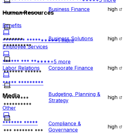
***** ***** **** ********** ******
+
5
more
Business Finance
high
Human Resources
***** ********
Benefits
Business Solutions
high
*******
******** *********
+
1
more
**********
Employee Services
****** *** ******
+
5
more
Corporate Finance
high
Labor Relations
******* ******
***** *********
Budgeting, Planning &
Media
high
*********
Strategy
**********
Other
******* *****
Compliance &
high
Governance
*** ******* ***