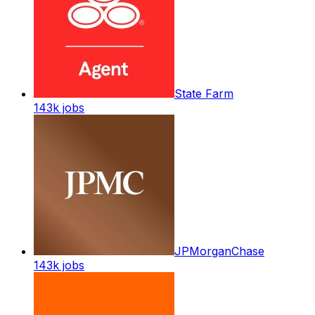
State Farm
143k
jobs
JPMorganChase
143k
jobs