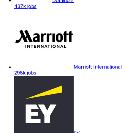
Domino's
437k
jobs
Marriott International
298k
jobs