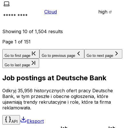
Cloud
high
***** ****
Showing
10
of
1,504
results
Page
1
of
151
Go to first page
Go to previous page
Go to next page
Go to last page
Job postings at
Deutsche Bank
Odkryj 35,956 historycznych ofert pracy Deutsche
Bank, w tym przeszłe i obecne ogłoszenia, które
ujawniają trendy rekrutacyjne i role, które ta firma
reklamowała.
Eksport
API