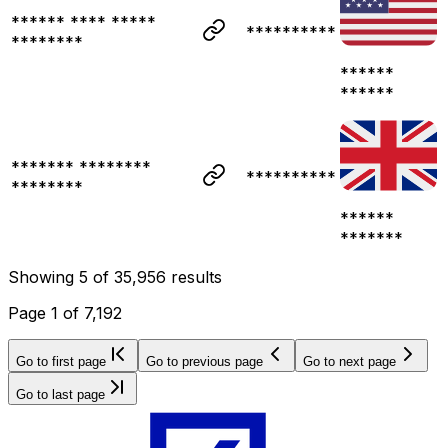
****** **** *****
**********
********
******
******
******* ********
**********
********
******
*******
Showing
5
of
35,956
results
Page
1
of
7,192
Go to first page
Go to previous page
Go to next page
Go to last page