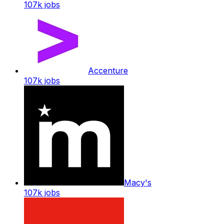
107k
jobs
Accenture
107k
jobs
Macy's
107k
jobs