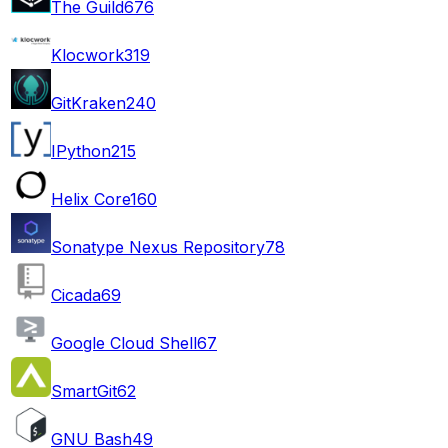
The Guild
676
Klocwork
319
GitKraken
240
IPython
215
Helix Core
160
Sonatype Nexus Repository
78
Cicada
69
Google Cloud Shell
67
SmartGit
62
GNU Bash
49