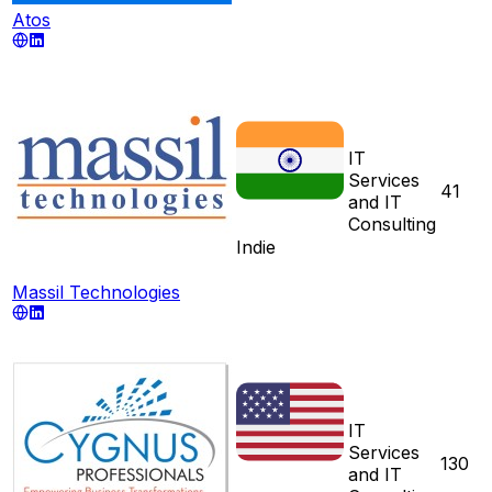
Atos
IT
Services
41
and IT
Consulting
Indie
Massil Technologies
IT
Services
130
and IT