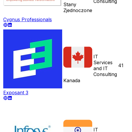
Consulting
Stany
Zjednoczone
Cygnus Professionals
IT
Services
41
and IT
Consulting
Kanada
Exposant 3
IT