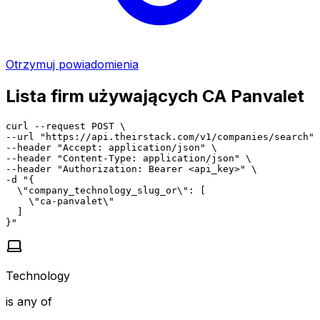
Otrzymuj powiadomienia
Lista firm używających CA Panvalet
curl --request POST \

--url "https://api.theirstack.com/v1/companies/search" 
--header "Accept: application/json" \

--header "Content-Type: application/json" \

--header "Authorization: Bearer <api_key>" \

-d "{

  \"company_technology_slug_or\": [

    \"ca-panvalet\"

  ]

}"
Technology
is any of