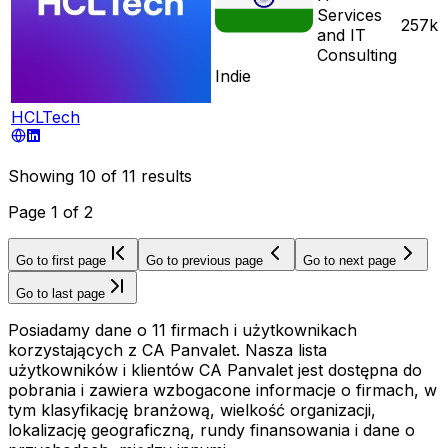
Services
257k
and IT
Consulting
Indie
HCLTech
Showing
10
of
11
results
Page
1
of
2
Go to first page
Go to previous page
Go to next page
Go to last page
Posiadamy dane o 11 firmach i użytkownikach
korzystających z CA Panvalet. Nasza lista
użytkowników i klientów CA Panvalet jest dostępna do
pobrania i zawiera wzbogacone informacje o firmach, w
tym klasyfikację branżową, wielkość organizacji,
lokalizację geograficzną, rundy finansowania i dane o