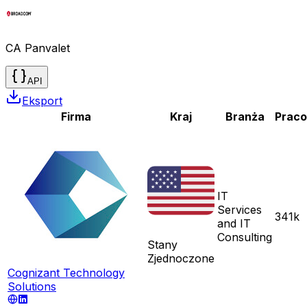
CA Panvalet
API
Eksport
Firma
Kraj
Branża
Prac
IT
Services
341k
and IT
Consulting
Stany
Zjednoczone
Cognizant Technology
Solutions