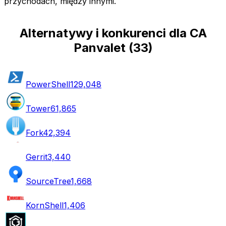
przychodach, między innymi.
Alternatywy i konkurenci dla CA
Panvalet
(
33
)
PowerShell
129,048
Tower
61,865
Fork
42,394
Gerrit
3,440
SourceTree
1,668
KornShell
1,406