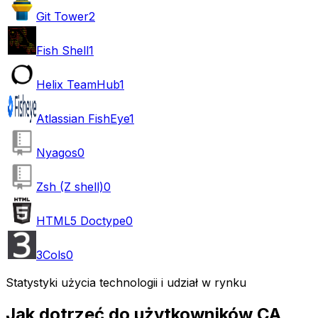
Git Tower
2
Fish Shell
1
Helix TeamHub
1
Atlassian FishEye
1
Nyagos
0
Zsh (Z shell)
0
HTML5 Doctype
0
3Cols
0
Statystyki użycia technologii i udział w rynku
Jak dotrzeć do użytkowników CA