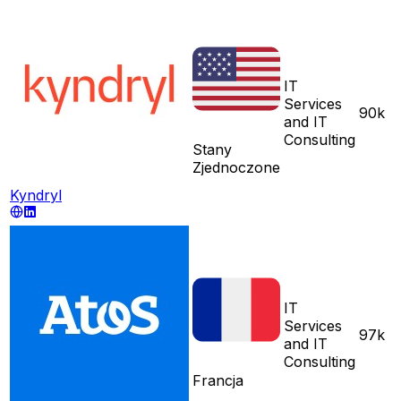
IT
Services
90k
and IT
Consulting
Stany
Zjednoczone
Kyndryl
IT
Services
97k
and IT
Consulting
Francja