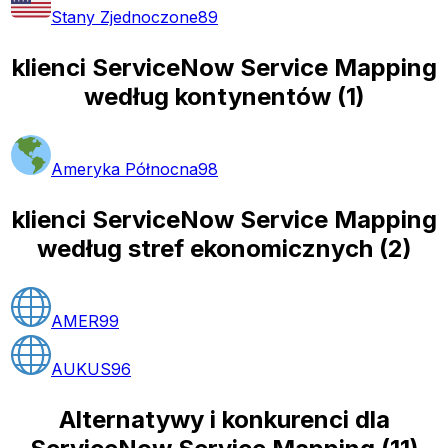
Stany Zjednoczone
89
klienci ServiceNow Service Mapping
według kontynentów
(
1
)
Ameryka Północna
98
klienci ServiceNow Service Mapping
według stref ekonomicznych
(
2
)
AMER
99
AUKUS
96
Alternatywy i konkurenci dla