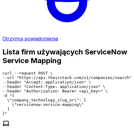
Otrzymuj powiadomienia
Lista firm używających ServiceNow
Service Mapping
curl --request POST \

--url "https://api.theirstack.com/v1/companies/search" 
--header "Accept: application/json" \

--header "Content-Type: application/json" \

--header "Authorization: Bearer <api_key>" \

-d "{

  \"company_technology_slug_or\": [

    \"servicenow-service-mapping\"

  ]

}"