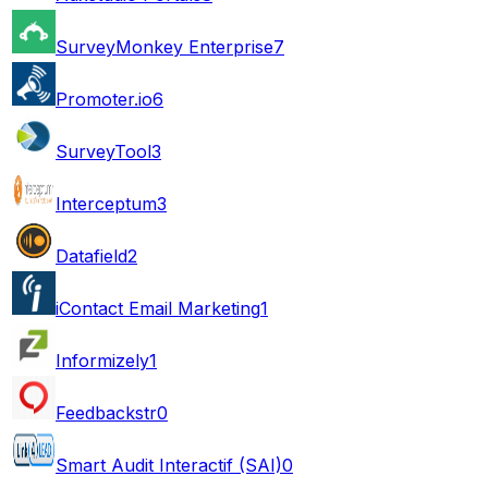
SurveyMonkey Enterprise
7
Promoter.io
6
SurveyTool
3
Interceptum
3
Datafield
2
iContact Email Marketing
1
Informizely
1
Feedbackstr
0
Smart Audit Interactif (SAI)
0