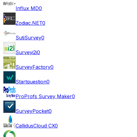
Influx MD
0
Zodiac.NET
0
SutiSurvey
0
Surveyi2i
0
SurveyFactory
0
Startquestion
0
ProProfs Survey Maker
0
SurveyPocket
0
CallidusCloud CX
0