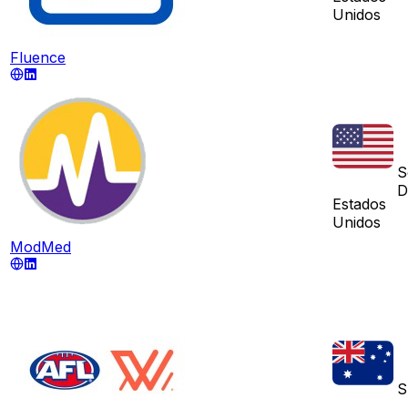
Unidos
Fluence
S
D
Estados
Unidos
ModMed
S