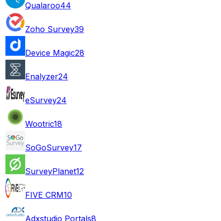
Qualaroo
44
Zoho Survey
39
Device Magic
28
Enalyzer
24
eSurvey
24
Wootric
18
SoGoSurvey
17
SurveyPlanet
12
FIVE CRM
10
Adxstudio Portals
8