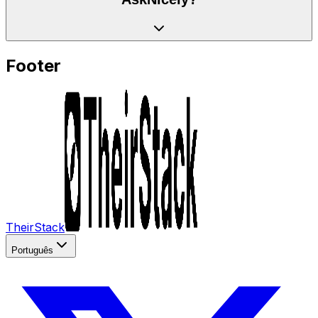
Footer
TheirStack
Português