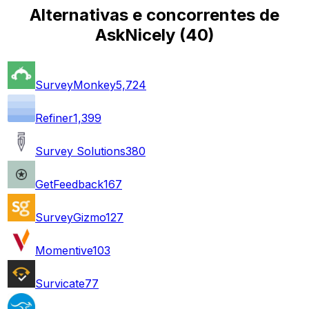
Alternativas e concorrentes de
AskNicely
(
40
)
SurveyMonkey
5,724
Refiner
1,399
Survey Solutions
380
GetFeedback
167
SurveyGizmo
127
Momentive
103
Survicate
77