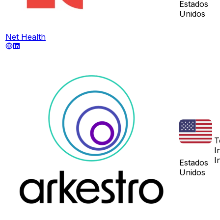
Estados
Unidos
Net Health
T
I
I
Estados
Unidos