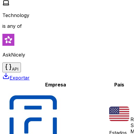
Technology
is any of
AskNicely
API
Exportar
Empresa
País
R
S
M
Estados