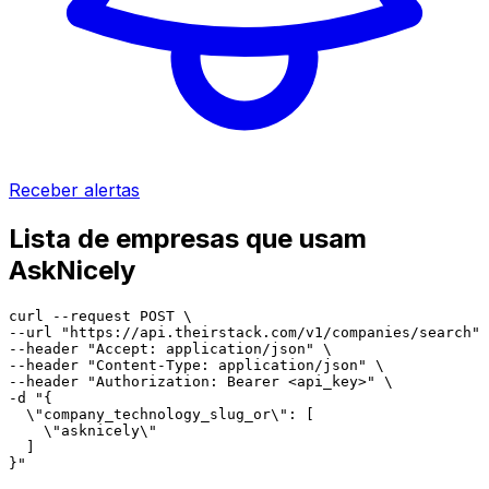
Receber alertas
Lista de empresas que usam
AskNicely
curl --request POST \

--url "https://api.theirstack.com/v1/companies/search" 
--header "Accept: application/json" \

--header "Content-Type: application/json" \

--header "Authorization: Bearer <api_key>" \

-d "{

  \"company_technology_slug_or\": [

    \"asknicely\"

  ]

}"