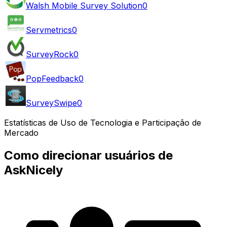
Walsh Mobile Survey Solution
0
Servmetrics
0
SurveyRock
0
PopFeedback
0
SurveySwipe
0
Estatísticas de Uso de Tecnologia e Participação de
Mercado
Como direcionar usuários de
AskNicely