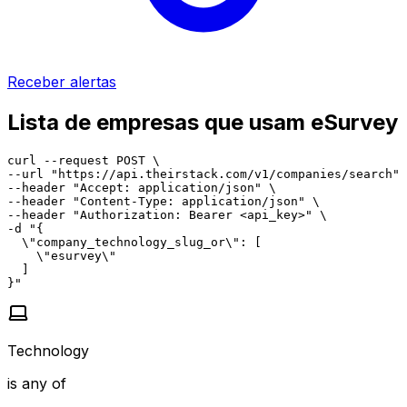
Receber alertas
Lista de empresas que usam eSurvey
curl --request POST \

--url "https://api.theirstack.com/v1/companies/search" 
--header "Accept: application/json" \

--header "Content-Type: application/json" \

--header "Authorization: Bearer <api_key>" \

-d "{

  \"company_technology_slug_or\": [

    \"esurvey\"

  ]

}"
Technology
is any of