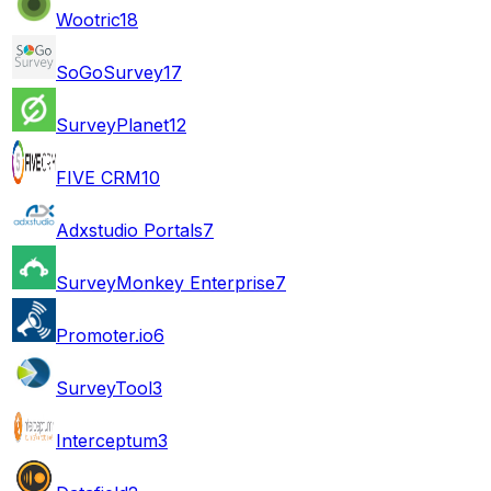
Wootric
18
SoGoSurvey
17
SurveyPlanet
12
FIVE CRM
10
Adxstudio Portals
7
SurveyMonkey Enterprise
7
Promoter.io
6
SurveyTool
3
Interceptum
3