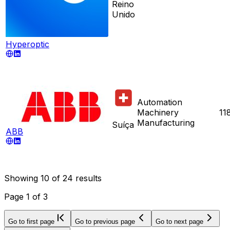
Reino
Unido
Hyperoptic
Automation
Machinery
11
Manufacturing
Suíça
ABB
Showing
10
of
24
results
Page
1
of
3
Go to first page
Go to previous page
Go to next page