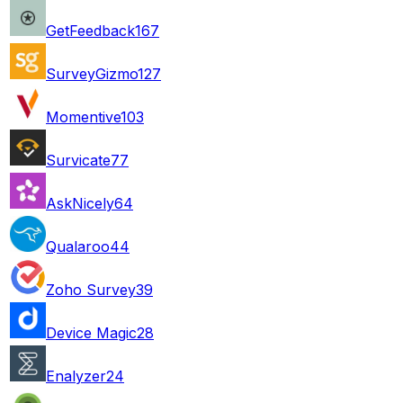
GetFeedback
167
SurveyGizmo
127
Momentive
103
Survicate
77
AskNicely
64
Qualaroo
44
Zoho Survey
39
Device Magic
28
Enalyzer
24