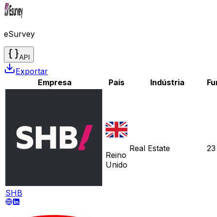
eSurvey
API
Exportar
Empresa
País
Indústria
Fu
Real Estate
23
Reino
Unido
SHB