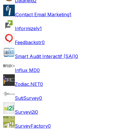
Datafield
2
iContact Email Marketing
1
Informizely
1
Feedbackstr
0
Smart Audit Interactif (SAI)
0
Influx MD
0
Zodiac.NET
0
SutiSurvey
0
Surveyi2i
0
SurveyFactory
0