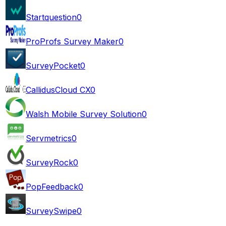
Startquestion
0
ProProfs Survey Maker
0
SurveyPocket
0
CallidusCloud CX
0
Walsh Mobile Survey Solution
0
Servmetrics
0
SurveyRock
0
PopFeedback
0
SurveySwipe
0