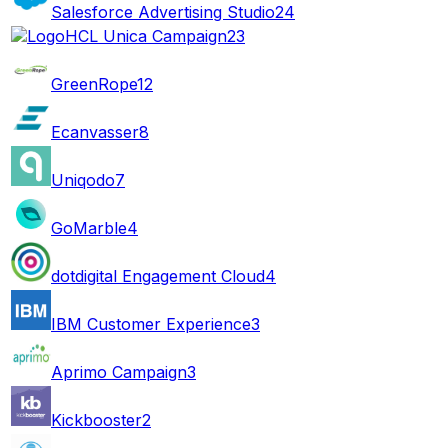
Salesforce Advertising Studio
24
HCL Unica Campaign
23
GreenRope
12
Ecanvasser
8
Uniqodo
7
GoMarble
4
dotdigital Engagement Cloud
4
IBM Customer Experience
3
Aprimo Campaign
3
Kickbooster
2