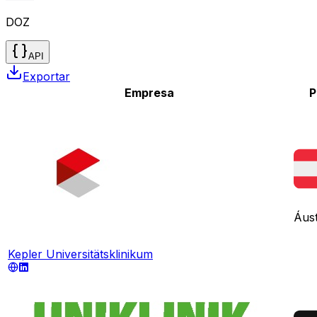
DOZ
API
Exportar
Empresa
P
Áust
Kepler Universitätsklinikum