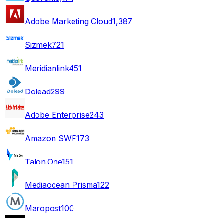
Adobe Marketing Cloud
1,387
Sizmek
721
Meridianlink
451
Dolead
299
Adobe Enterprise
243
Amazon SWF
173
Talon.One
151
Mediaocean Prisma
122
Maropost
100