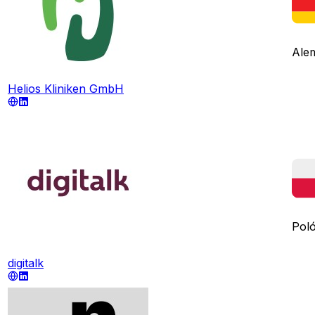
Ale
Helios Kliniken GmbH
Poló
digitalk