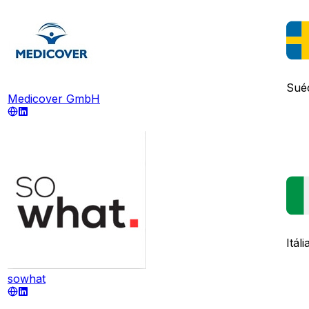
Sué
Medicover GmbH
Itáli
sowhat