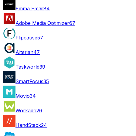
Emma Email
84
Adobe Media Optimizer
67
Flipcause
57
Alterian
47
Taskworld
39
SmartFocus
35
Movio
34
Workado
26
HandStack
24