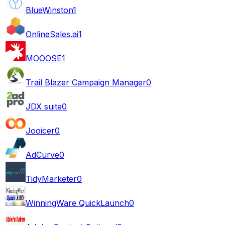
BlueWinston
1
OnlineSales.ai
1
MOOOSE
1
Trail Blazer Campaign Manager
0
JDX suite
0
Jooicer
0
AdCurve
0
TidyMarketer
0
WinningWare QuickLaunch
0