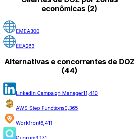
econômicas
(
2
)
EMEA
300
EEA
283
Alternativas e concorrentes de DOZ
(
44
)
LinkedIn Campaign Manager
11,410
AWS Step Functions
9,365
Workfront
6,411
Quorum
3,171