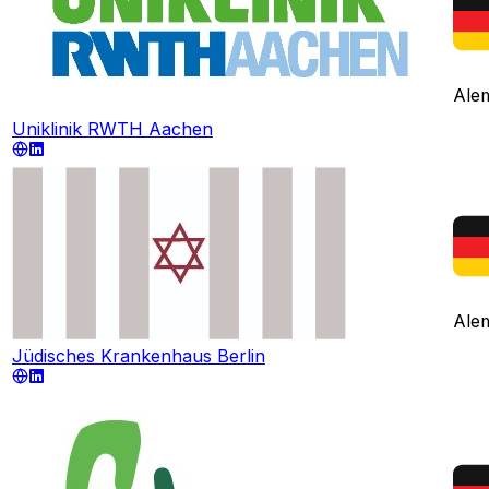
Ale
Uniklinik RWTH Aachen
Ale
Jüdisches Krankenhaus Berlin