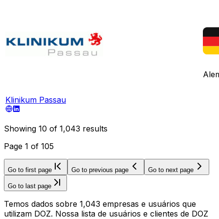
Ale
Klinikum Passau
Showing
10
of
1,043
results
Page
1
of
105
Go to first page
Go to previous page
Go to next page
Go to last page
Temos dados sobre 1,043 empresas e usuários que
utilizam DOZ. Nossa lista de usuários e clientes de DOZ