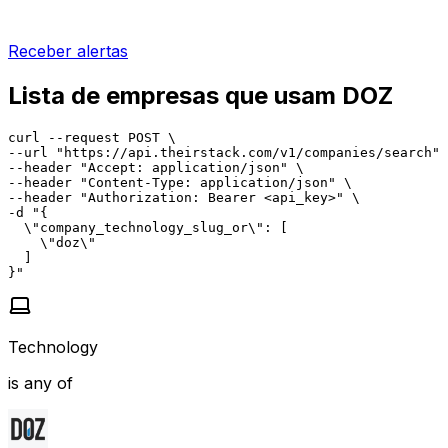
Receber alertas
Lista de empresas que usam DOZ
curl --request POST \

--url "https://api.theirstack.com/v1/companies/search" 
--header "Accept: application/json" \

--header "Content-Type: application/json" \

--header "Authorization: Bearer <api_key>" \

-d "{

  \"company_technology_slug_or\": [

    \"doz\"

  ]

}"
Technology
is any of