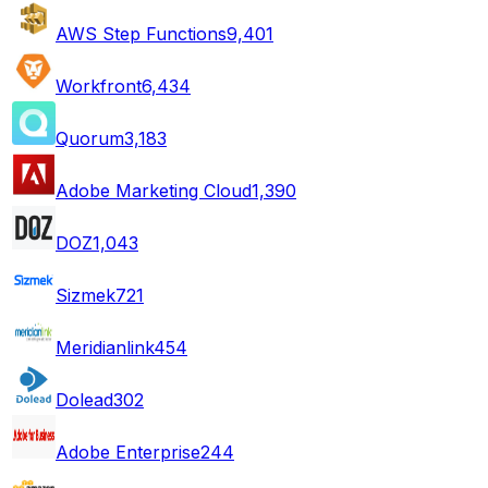
AWS Step Functions
9,401
Workfront
6,434
Quorum
3,183
Adobe Marketing Cloud
1,390
DOZ
1,043
Sizmek
721
Meridianlink
454
Dolead
302
Adobe Enterprise
244