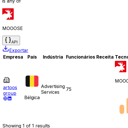
is any of
MOOOSE
API
Exportar
Empresa
País
Indústria
Funcionários
Receita
Tecno
MOO
Advertising
artoos
75
Services
group
Bélgica
Showing
1
of
1
results