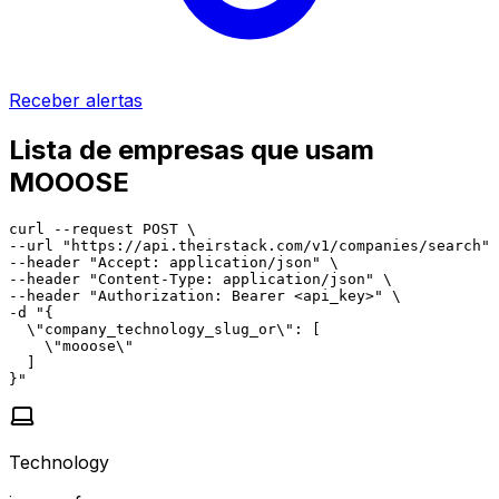
Receber alertas
Lista de empresas que usam
MOOOSE
curl --request POST \

--url "https://api.theirstack.com/v1/companies/search" 
--header "Accept: application/json" \

--header "Content-Type: application/json" \

--header "Authorization: Bearer <api_key>" \

-d "{

  \"company_technology_slug_or\": [

    \"mooose\"

  ]

}"
Technology