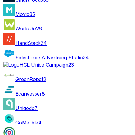
Movio
35
Workado
26
HandStack
24
Salesforce Advertising Studio
24
HCL Unica Campaign
23
GreenRope
12
Ecanvasser
8
Uniqodo
7
GoMarble
4