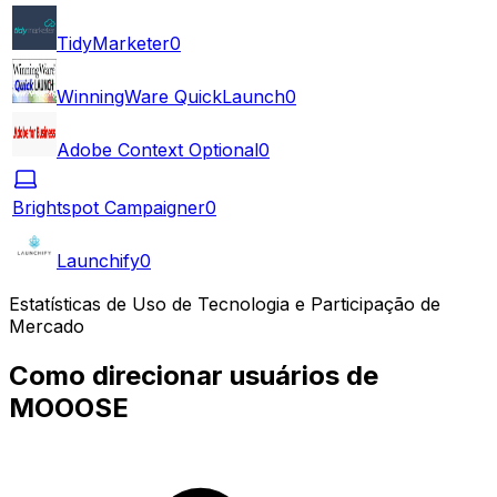
TidyMarketer
0
WinningWare QuickLaunch
0
Adobe Context Optional
0
Brightspot Campaigner
0
Launchify
0
Estatísticas de Uso de Tecnologia e Participação de
Mercado
Como direcionar usuários de
MOOOSE