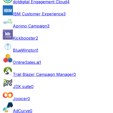
dotdigital Engagement Cloud
4
IBM Customer Experience
3
Aprimo Campaign
3
Kickbooster
2
BlueWinston
1
OnlineSales.ai
1
Trail Blazer Campaign Manager
0
JDX suite
0
Jooicer
0
AdCurve
0