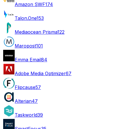
Amazon SWF
174
Talon.One
153
Mediaocean Prisma
122
Maropost
101
Emma Email
84
Adobe Media Optimizer
67
Flipcause
57
Alterian
47
Taskworld
39
SmartFocus
35