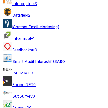
Interceptum
3
Datafield
2
iContact Email Marketing
1
Informizely
1
Feedbackstr
0
Smart Audit Interactif (SAI)
0
Influx MD
0
Zodiac.NET
0
SutiSurvey
0
Surveyi2i
0