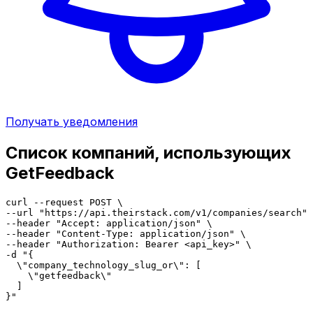
Получать уведомления
Список компаний, использующих
GetFeedback
curl --request POST \

--url "https://api.theirstack.com/v1/companies/search" 
--header "Accept: application/json" \

--header "Content-Type: application/json" \

--header "Authorization: Bearer <api_key>" \

-d "{

  \"company_technology_slug_or\": [

    \"getfeedback\"

  ]

}"