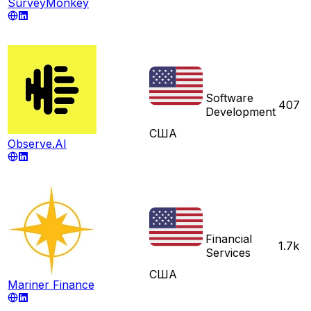
SurveyMonkey
Software
407
Development
США
Observe.AI
Financial
1.7k
Services
США
Mariner Finance