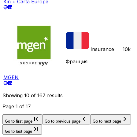
Kin + Carta Europe
Insurance
10k
Франция
MGEN
Showing
10
of
167
results
Page
1
of
17
Go to first page
Go to previous page
Go to next page
Go to last page