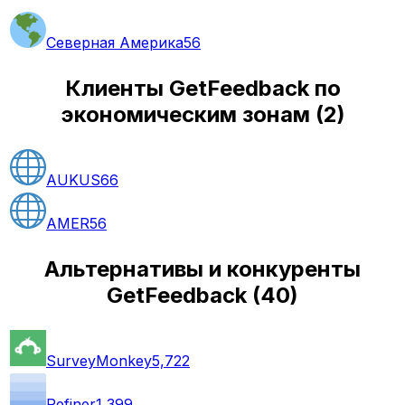
Северная Америка
56
Клиенты GetFeedback по
экономическим зонам
(
2
)
AUKUS
66
AMER
56
Альтернативы и конкуренты
GetFeedback
(
40
)
SurveyMonkey
5,722
Refiner
1,399