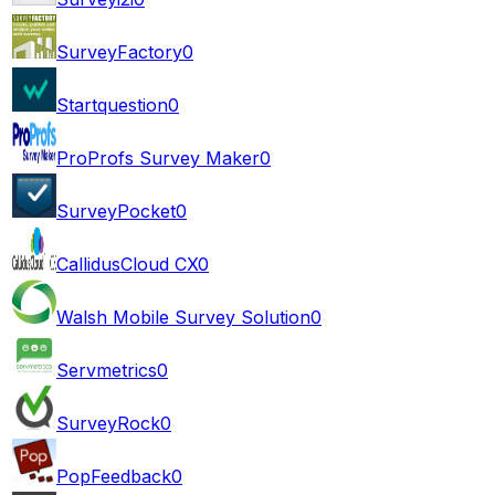
SurveyFactory
0
Startquestion
0
ProProfs Survey Maker
0
SurveyPocket
0
CallidusCloud CX
0
Walsh Mobile Survey Solution
0
Servmetrics
0
SurveyRock
0
PopFeedback
0