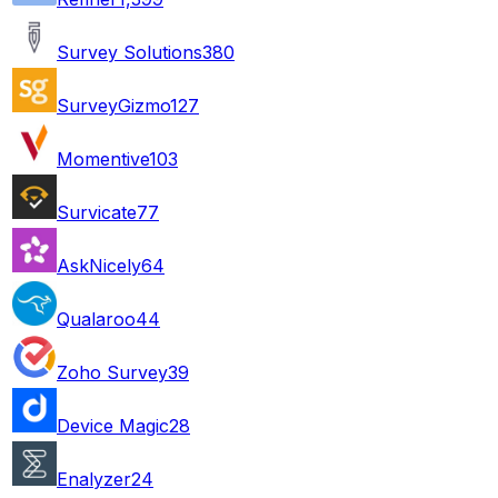
Survey Solutions
380
SurveyGizmo
127
Momentive
103
Survicate
77
AskNicely
64
Qualaroo
44
Zoho Survey
39
Device Magic
28
Enalyzer
24