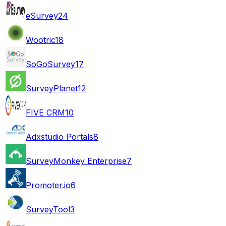
eSurvey
24
Wootric
18
SoGoSurvey
17
SurveyPlanet
12
FIVE CRM
10
Adxstudio Portals
8
SurveyMonkey Enterprise
7
Promoter.io
6
SurveyTool
3