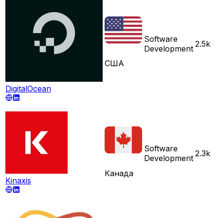
Software
2.5k
Development
США
DigitalOcean
Software
2.3k
Development
Канада
Kinaxis