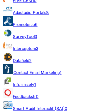
FIVE CRM
10
Adxstudio Portals
8
Promoter.io
6
SurveyTool
3
Interceptum
3
Datafield
2
iContact Email Marketing
1
Informizely
1
Feedbackstr
0
Smart Audit Interactif (SAI)
0