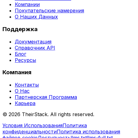
Компании
Покупательские намерения
О Наших Данных
Поддержка
Документация
Справочник API
Блог
Ресурсы
Компания
Контакты
О Нас
Партнерская Программа
Карьера
©
2026
TheirStack. All rights reserved.
Условия Использования
Политика
конфиденциальности
Политика использования
файлов cookie
Доступность
llms.txt
llms-full.txt