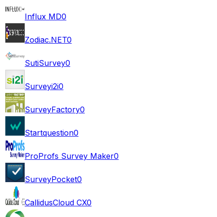
Influx MD
0
Zodiac.NET
0
SutiSurvey
0
Surveyi2i
0
SurveyFactory
0
Startquestion
0
ProProfs Survey Maker
0
SurveyPocket
0
CallidusCloud CX
0