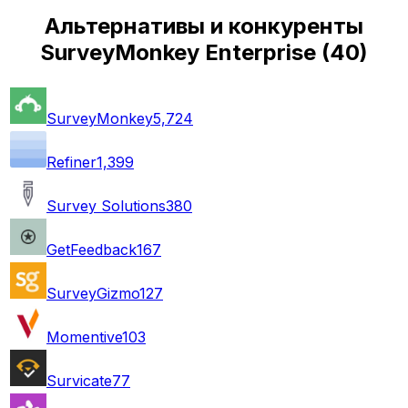
Альтернативы и конкуренты
SurveyMonkey Enterprise
(
40
)
SurveyMonkey
5,724
Refiner
1,399
Survey Solutions
380
GetFeedback
167
SurveyGizmo
127
Momentive
103
Survicate
77