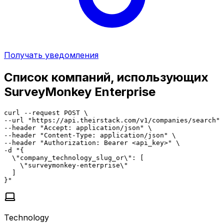
Получать уведомления
Список компаний, использующих
SurveyMonkey Enterprise
curl --request POST \

--url "https://api.theirstack.com/v1/companies/search" 
--header "Accept: application/json" \

--header "Content-Type: application/json" \

--header "Authorization: Bearer <api_key>" \

-d "{

  \"company_technology_slug_or\": [

    \"surveymonkey-enterprise\"

  ]

}"
Technology