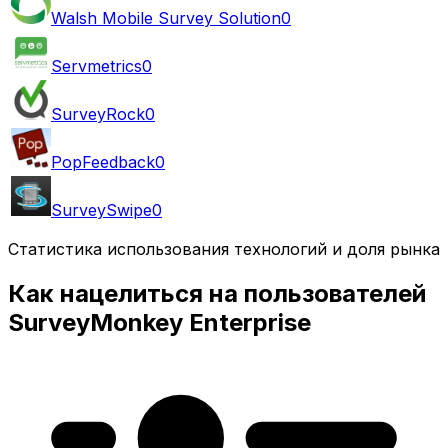
Walsh Mobile Survey Solution
0
Servmetrics
0
SurveyRock
0
PopFeedback
0
SurveySwipe
0
Статистика использования технологий и доля рынка
Как нацелиться на пользователей
SurveyMonkey Enterprise