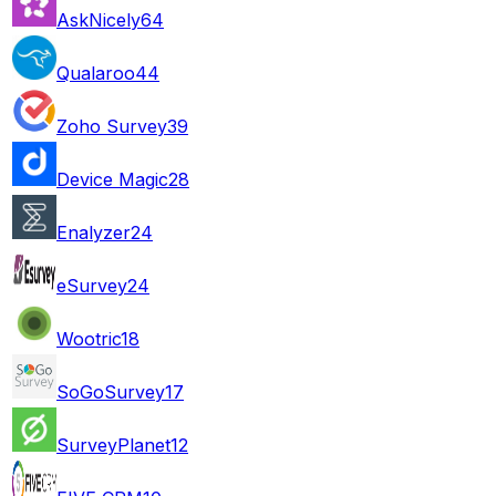
AskNicely
64
Qualaroo
44
Zoho Survey
39
Device Magic
28
Enalyzer
24
eSurvey
24
Wootric
18
SoGoSurvey
17
SurveyPlanet
12