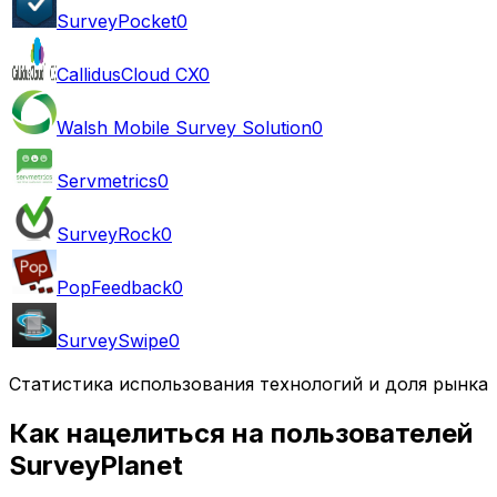
SurveyPocket
0
CallidusCloud CX
0
Walsh Mobile Survey Solution
0
Servmetrics
0
SurveyRock
0
PopFeedback
0
SurveySwipe
0
Статистика использования технологий и доля рынка
Как нацелиться на пользователей
SurveyPlanet