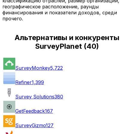
классификацию отраслей, размер организации,
географическое расположение, раунды
финансирования и показатели доходов, среди
прочего.
Альтернативы и конкуренты
SurveyPlanet
(
40
)
SurveyMonkey
5,722
Refiner
1,399
Survey Solutions
380
GetFeedback
167
SurveyGizmo
127