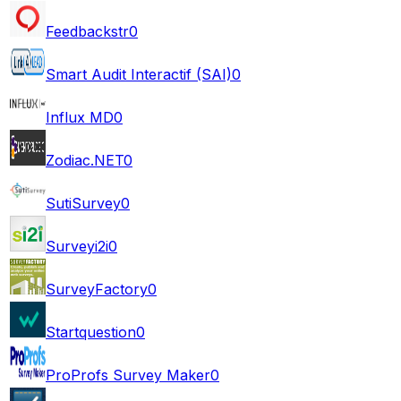
Feedbackstr
0
Smart Audit Interactif (SAI)
0
Influx MD
0
Zodiac.NET
0
SutiSurvey
0
Surveyi2i
0
SurveyFactory
0
Startquestion
0
ProProfs Survey Maker
0