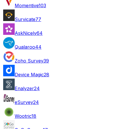
Momentive
103
Survicate
77
AskNicely
64
Qualaroo
44
Zoho Survey
39
Device Magic
28
Enalyzer
24
eSurvey
24
Wootric
18