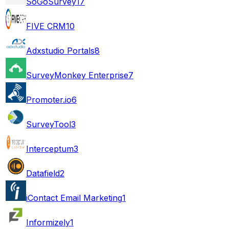
SoGoSurvey
17
FIVE CRM
10
Adxstudio Portals
8
SurveyMonkey Enterprise
7
Promoter.io
6
SurveyTool
3
Interceptum
3
Datafield
2
iContact Email Marketing
1
Informizely
1