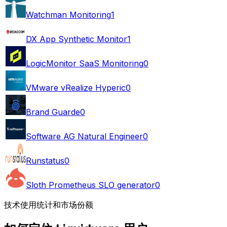
Watchman Monitoring
1
DX App Synthetic Monitor
1
LogicMonitor SaaS Monitoring
0
VMware vRealize Hyperic
0
Brand Guarde
0
Software AG Natural Engineer
0
Runstatus
0
Sloth Prometheus SLO generator
0
技术使用统计和市场份额