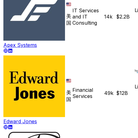
L
IT Services
美
and IT
14k
$2.2B
国
Consulting
Apex Systems
L
Financial
美
49k
$12B
Services
国
Edward Jones