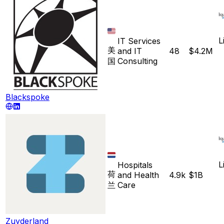
L
IT Services
美
and IT
48
$4.2M
国
Consulting
Blackspoke
L
Hospitals
荷
and Health
4.9k
$1B
兰
Care
Zuyderland