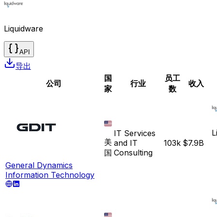
Liquidware
API
导出
国
员工
公司
行业
收入
家
数
L
IT Services
美
and IT
103k
$7.9B
国
Consulting
General Dynamics
Information Technology