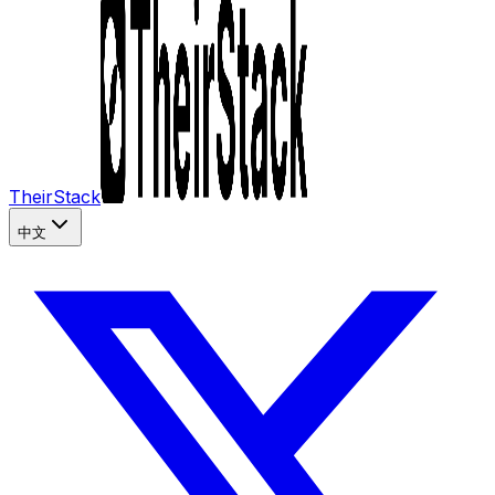
TheirStack
中文