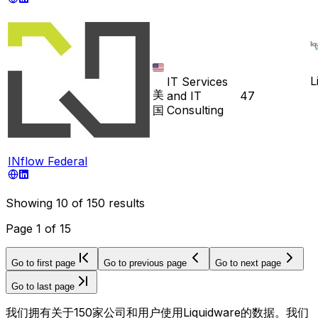
L
IT Services
美
and IT
47
国
Consulting
INflow Federal
Showing
10
of
150
results
Page
1
of
15
Go to first page
Go to previous page
Go to next page
Go to last page
我们拥有关于150家公司和用户使用Liquidware的数据。我们