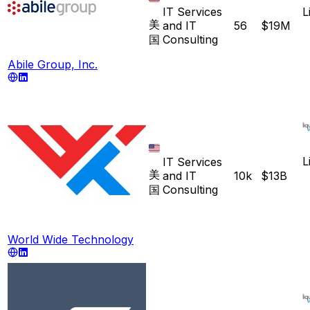
IT Services
L
美
and IT
56
$19M
国
Consulting
Abile Group, Inc.
L
IT Services
美
and IT
10k
$13B
国
Consulting
World Wide Technology