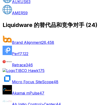
AUKUS
63
AMER
59
Liquidware 的替代品和竞争对手
(
24
)
Brand Alignment
26,458
Perf
7,122
Retrace
346
TIBCO Hawk
175
Micro Focus SiteScope
48
Akamai mPulse
47
Ab Initio Control>Center
44