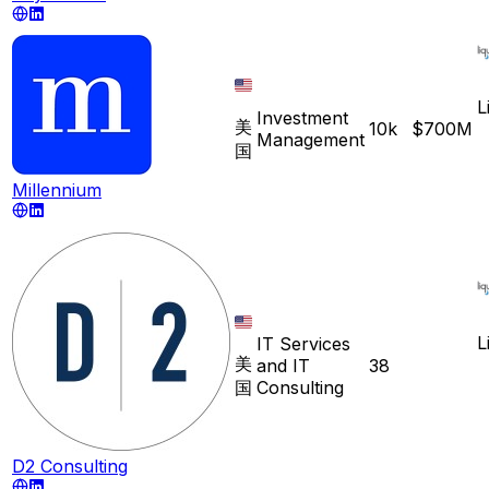
L
Investment
美
10k
$700M
Management
国
Millennium
L
IT Services
美
and IT
38
国
Consulting
D2 Consulting