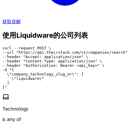
获取提醒
使用Liquidware的公司列表
curl --request POST \

--url "https://api.theirstack.com/v1/companies/search" 
--header "Accept: application/json" \

--header "Content-Type: application/json" \

--header "Authorization: Bearer <api_key>" \

-d "{

  \"company_technology_slug_or\": [

    \"liquidware\"

  ]

}"
Technology
is any of