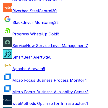
Riverbed SteelCentral
39
Stackdriver Monitoring
32
Progress WhatsUp Gold
8
ServiceNow Service Level Management
7
SmartBear AlertSite
6
Apache Airavata
5
Micro Focus Business Process Monitor
4
Micro Focus Business Availability Center
3
webMethods Optimize for Infrastructure
1