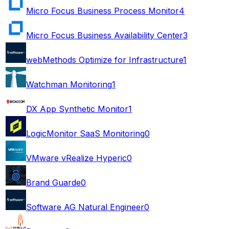
Micro Focus Business Process Monitor
4
Micro Focus Business Availability Center
3
webMethods Optimize for Infrastructure
1
Watchman Monitoring
1
DX App Synthetic Monitor
1
LogicMonitor SaaS Monitoring
0
VMware vRealize Hyperic
0
Brand Guarde
0
Software AG Natural Engineer
0