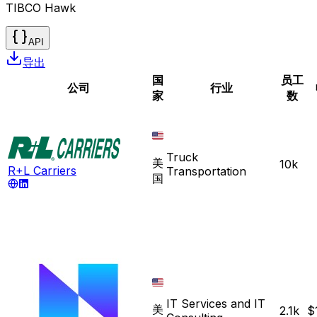
TIBCO Hawk
API
导出
国
员工
公司
行业
家
数
Truck
美
10k
R+L Carriers
Transportation
国
IT Services and IT
美
2.1k
$