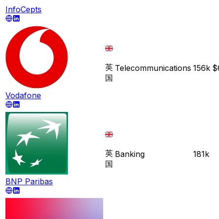
InfoCepts
英
Telecommunications
156k
$
国
Vodafone
英
Banking
181k
国
BNP Paribas