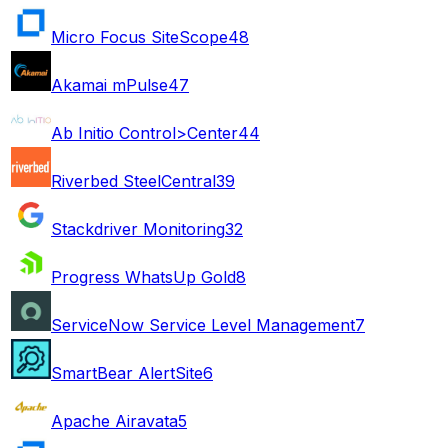
Micro Focus SiteScope
48
Akamai mPulse
47
Ab Initio Control>Center
44
Riverbed SteelCentral
39
Stackdriver Monitoring
32
Progress WhatsUp Gold
8
ServiceNow Service Level Management
7
SmartBear AlertSite
6
Apache Airavata
5