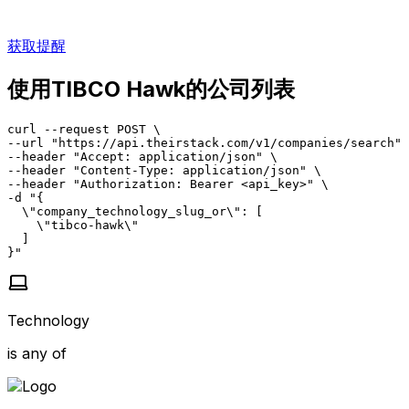
获取提醒
使用TIBCO Hawk的公司列表
curl --request POST \

--url "https://api.theirstack.com/v1/companies/search" 
--header "Accept: application/json" \

--header "Content-Type: application/json" \

--header "Authorization: Bearer <api_key>" \

-d "{

  \"company_technology_slug_or\": [

    \"tibco-hawk\"

  ]

}"
Technology
is any of