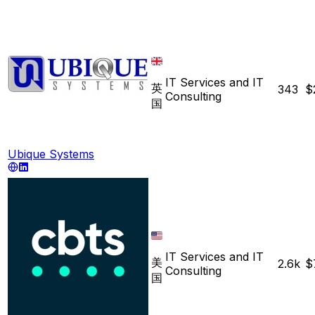
IT Services and IT
英
343
$
Consulting
国
Ubique Systems
IT Services and IT
美
2.6k
$
Consulting
国