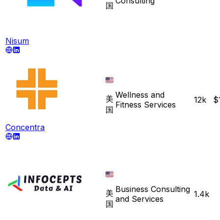
Consulting
国
Nisum
Wellness and
美
12k
$
Fitness Services
国
Concentra
Business Consulting
美
1.4k
and Services
国