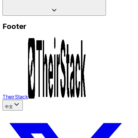
Footer
TheirStack
中文