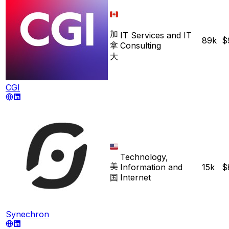
加
IT Services and IT
89k
$
拿
Consulting
大
CGI
Technology,
美
Information and
15k
$
国
Internet
Synechron