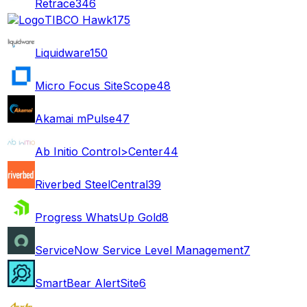
Retrace
346
TIBCO Hawk
175
Liquidware
150
Micro Focus SiteScope
48
Akamai mPulse
47
Ab Initio Control>Center
44
Riverbed SteelCentral
39
Progress WhatsUp Gold
8
ServiceNow Service Level Management
7
SmartBear AlertSite
6