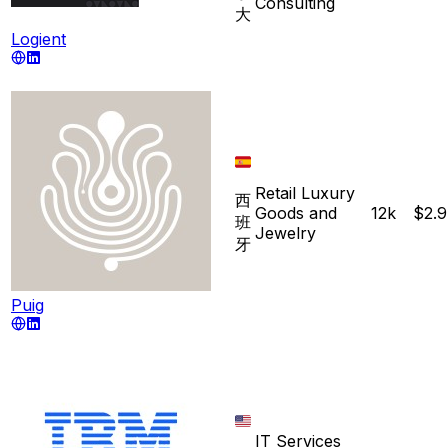
Consulting
大
Logient
Retail Luxury
西
Goods and
12k
$2.
班
Jewelry
牙
Puig
IT Services