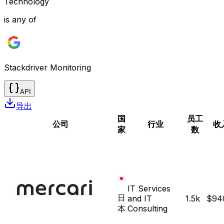
Technology
is any of
Stackdriver Monitoring
API
导出
国
员工
公司
行业
收
家
数
IT Services
日
and IT
1.5k
$94
本
Consulting