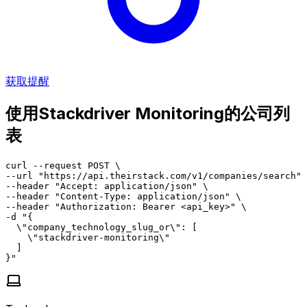
获取提醒
使用Stackdriver Monitoring的公司列
表
curl --request POST \

--url "https://api.theirstack.com/v1/companies/search" 
--header "Accept: application/json" \

--header "Content-Type: application/json" \

--header "Authorization: Bearer <api_key>" \

-d "{

  \"company_technology_slug_or\": [

    \"stackdriver-monitoring\"

  ]

}"