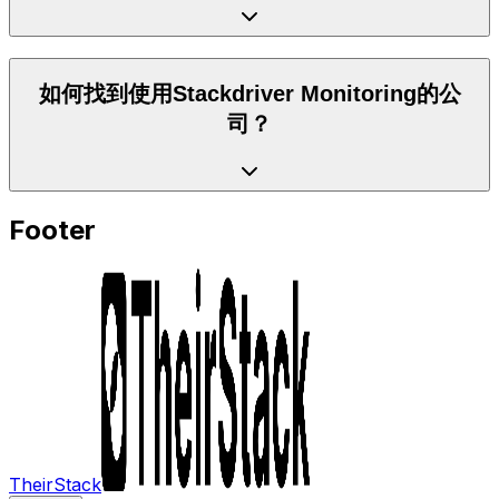
如何找到使用Stackdriver Monitoring的公
司？
Footer
TheirStack