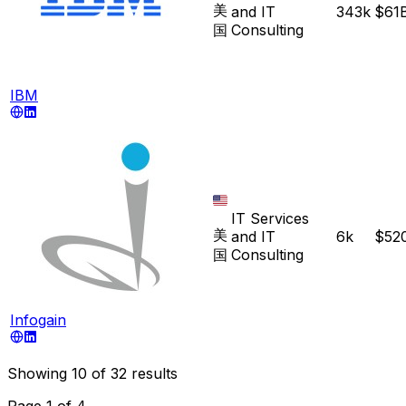
美
and IT
343k
$61
国
Consulting
IBM
IT Services
美
and IT
6k
$52
国
Consulting
Infogain
Showing
10
of
32
results
Page
1
of
4