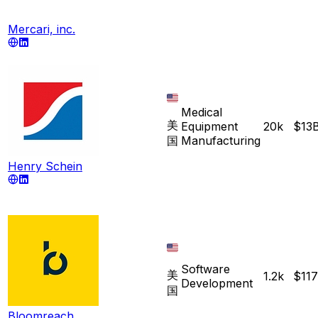
Mercari, inc.
Medical
美
Equipment
20k
$13
国
Manufacturing
Henry Schein
Software
美
1.2k
$11
Development
国
Bloomreach