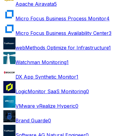
Apache Airavata
5
Micro Focus Business Process Monitor
4
Micro Focus Business Availability Center
3
webMethods Optimize for Infrastructure
1
Watchman Monitoring
1
DX App Synthetic Monitor
1
LogicMonitor SaaS Monitoring
0
VMware vRealize Hyperic
0
Brand Guarde
0
Software AG Natural Engineer
0