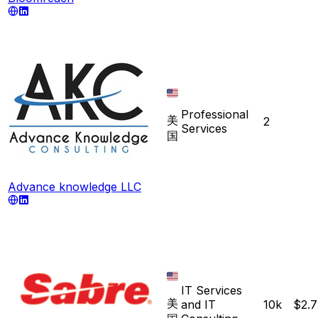
Professional
美
2
Services
国
Advance knowledge LLC
IT Services
美
and IT
10k
$2.