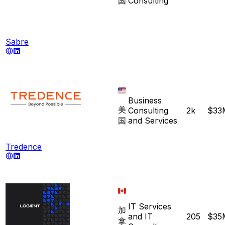
国
Consulting
Sabre
Business
美
Consulting
2k
$33
国
and Services
Tredence
IT Services
加
and IT
205
$35
拿