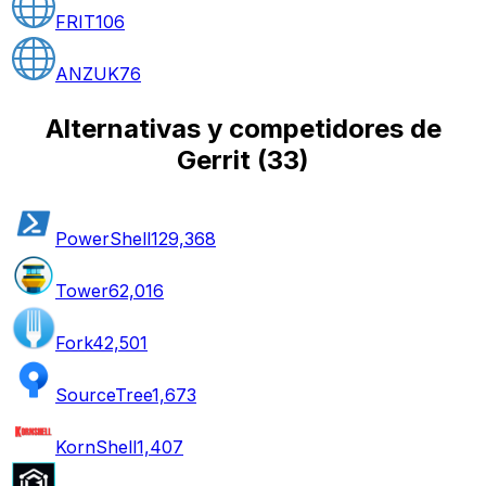
FRIT
106
ANZUK
76
Alternativas y competidores de
Gerrit
(
33
)
PowerShell
129,368
Tower
62,016
Fork
42,501
SourceTree
1,673
KornShell
1,407