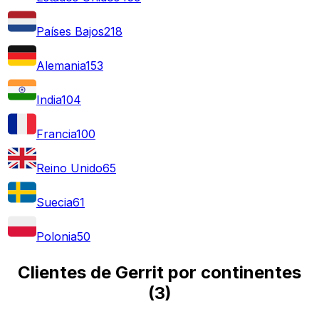
Países Bajos
218
Alemania
153
India
104
Francia
100
Reino Unido
65
Suecia
61
Polonia
50
Clientes de Gerrit por continentes
(
3
)