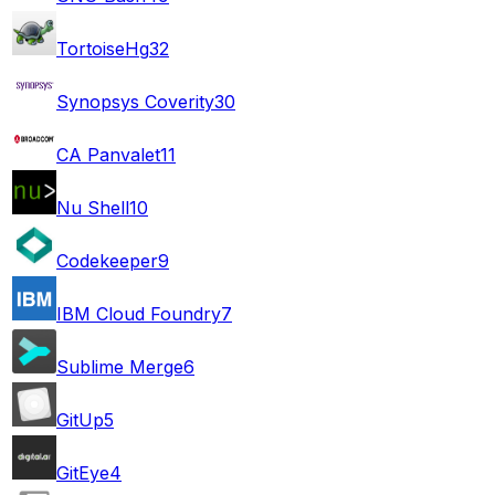
TortoiseHg
32
Synopsys Coverity
30
CA Panvalet
11
Nu Shell
10
Codekeeper
9
IBM Cloud Foundry
7
Sublime Merge
6
GitUp
5
GitEye
4