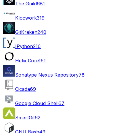
The Guild
681
Klocwork
319
GitKraken
240
IPython
216
Helix Core
161
Sonatype Nexus Repository
78
Cicada
69
Google Cloud Shell
67
SmartGit
62
GNU Bash
49