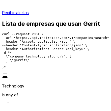
Recibir alertas
Lista de empresas que usan Gerrit
curl --request POST \

--url "https://api.theirstack.com/v1/companies/search" 
--header "Accept: application/json" \

--header "Content-Type: application/json" \

--header "Authorization: Bearer <api_key>" \

-d "{

  \"company_technology_slug_or\": [

    \"gerrit\"

  ]

}"
Technology
is any of