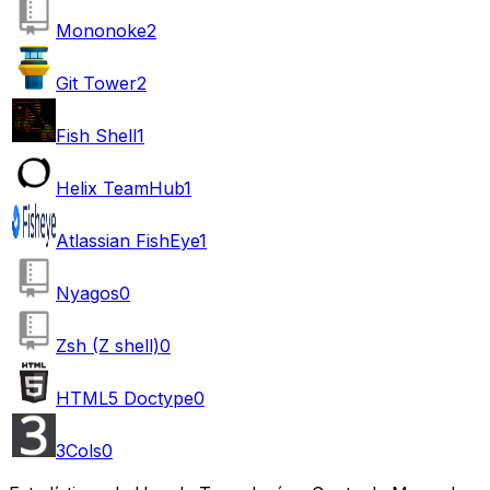
Mononoke
2
Git Tower
2
Fish Shell
1
Helix TeamHub
1
Atlassian FishEye
1
Nyagos
0
Zsh (Z shell)
0
HTML5 Doctype
0
3Cols
0