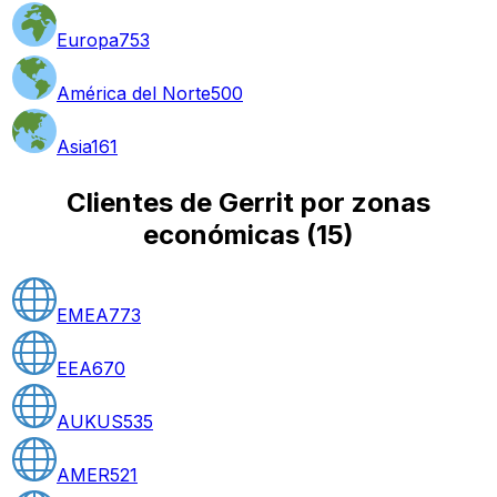
Europa
753
América del Norte
500
Asia
161
Clientes de Gerrit por zonas
económicas
(
15
)
EMEA
773
EEA
670
AUKUS
535
AMER
521