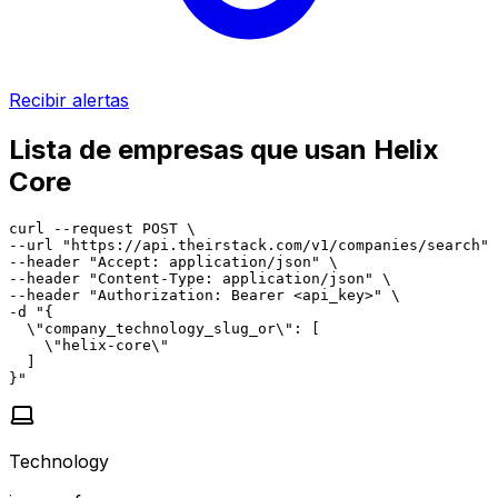
Recibir alertas
Lista de empresas que usan Helix
Core
curl --request POST \

--url "https://api.theirstack.com/v1/companies/search" 
--header "Accept: application/json" \

--header "Content-Type: application/json" \

--header "Authorization: Bearer <api_key>" \

-d "{

  \"company_technology_slug_or\": [

    \"helix-core\"

  ]

}"
Technology