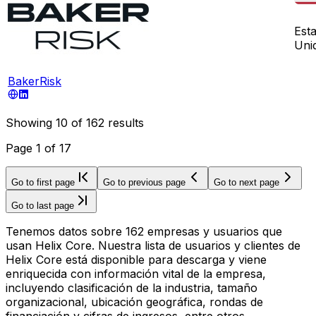
Est
Uni
BakerRisk
Showing
10
of
162
results
Page
1
of
17
Go to first page
Go to previous page
Go to next page
Go to last page
Tenemos datos sobre 162 empresas y usuarios que
usan Helix Core. Nuestra lista de usuarios y clientes de
Helix Core está disponible para descarga y viene
enriquecida con información vital de la empresa,
incluyendo clasificación de la industria, tamaño
organizacional, ubicación geográfica, rondas de
financiación y cifras de ingresos, entre otros.