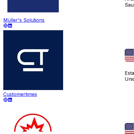
Sau
Müller's Solutions
Est
Uni
Customertimes