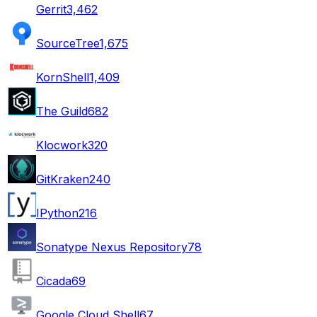
Gerrit
3,462
SourceTree
1,675
KornShell
1,409
The Guild
682
Klocwork
320
GitKraken
240
IPython
216
Sonatype Nexus Repository
78
Cicada
69
Google Cloud Shell
67