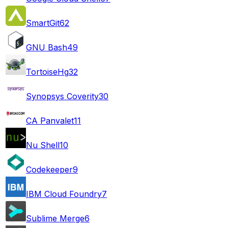
SmartGit
62
GNU Bash
49
TortoiseHg
32
Synopsys Coverity
30
CA Panvalet
11
Nu Shell
10
Codekeeper
9
IBM Cloud Foundry
7
Sublime Merge
6