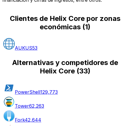
Clientes de Helix Core por zonas
económicas
(
1
)
AUKUS
53
Alternativas y competidores de
Helix Core
(
33
)
PowerShell
129,773
Tower
62,263
Fork
42,644