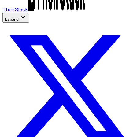
TheirStack
Español