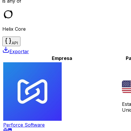
is any of
Helix Core
API
Exportar
Empresa
Pa
Est
Uni
Perforce Software