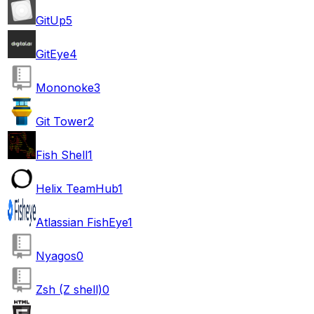
GitUp
5
GitEye
4
Mononoke
3
Git Tower
2
Fish Shell
1
Helix TeamHub
1
Atlassian FishEye
1
Nyagos
0
Zsh (Z shell)
0