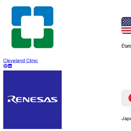
État
Cleveland Clinic
Jap