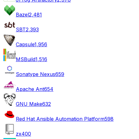
Bazel
2,481
SBT
2,393
Capsule
1,956
MSBuild
1,516
Sonatype Nexus
659
Apache Ant
654
GNU Make
632
Red Hat Ansible Automation Platform
598
zx
400