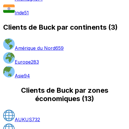
Inde
51
Clients de Buck par continents
(
3
)
Amérique du Nord
659
Europe
283
Asie
94
Clients de Buck par zones
économiques
(
13
)
AUKUS
732