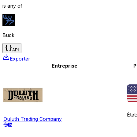
is any of
Buck
API
Exporter
Entreprise
P
État
Duluth Trading Company