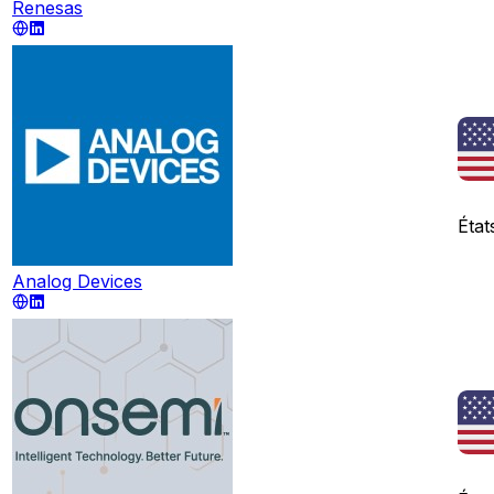
Renesas
État
Analog Devices