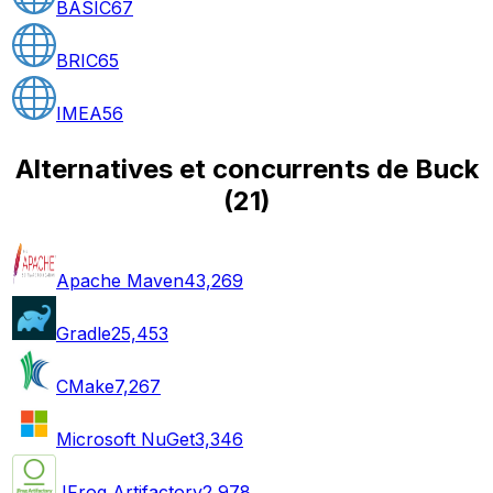
BASIC
67
BRIC
65
IMEA
56
Alternatives et concurrents de Buck
(
21
)
Apache Maven
43,269
Gradle
25,453
CMake
7,267
Microsoft NuGet
3,346
JFrog Artifactory
2,978