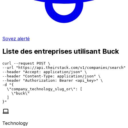
Soyez alerté
Liste des entreprises utilisant Buck
curl --request POST \

--url "https://api.theirstack.com/v1/companies/search" 
--header "Accept: application/json" \

--header "Content-Type: application/json" \

--header "Authorization: Bearer <api_key>" \

-d "{

  \"company_technology_slug_or\": [

    \"buck\"

  ]

}"
Technology