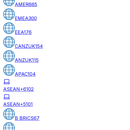
AMER
665
EMEA
300
EEA
176
CANZUK
154
ANZUK
115
APAC
104
ASEAN+6
102
ASEAN+5
101
B BRICS
67