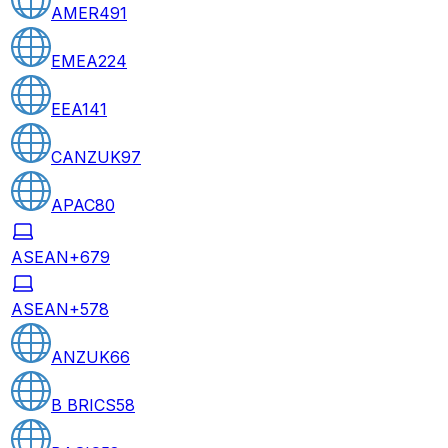
AMER
491
EMEA
224
EEA
141
CANZUK
97
APAC
80
ASEAN+6
79
ASEAN+5
78
ANZUK
66
B BRICS
58