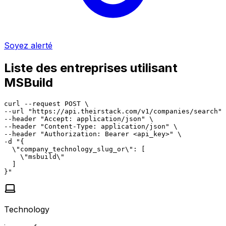
Soyez alerté
Liste des entreprises utilisant
MSBuild
curl --request POST \

--url "https://api.theirstack.com/v1/companies/search" 
--header "Accept: application/json" \

--header "Content-Type: application/json" \

--header "Authorization: Bearer <api_key>" \

-d "{

  \"company_technology_slug_or\": [

    \"msbuild\"

  ]

}"
Technology