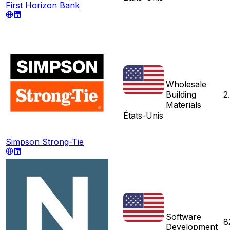
First Horizon Bank
Wholesale
Building
2
Materials
États-Unis
Simpson Strong-Tie
Software
8
Development