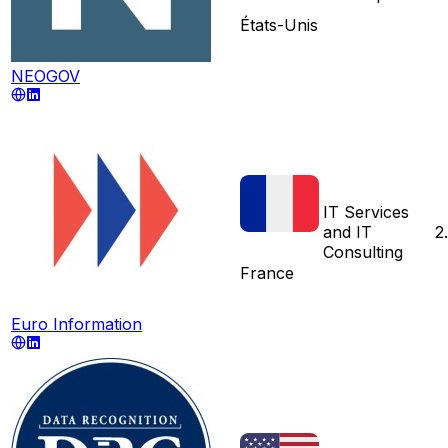
États-Unis
NEOGOV
IT Services
and IT
2
Consulting
France
Euro Information