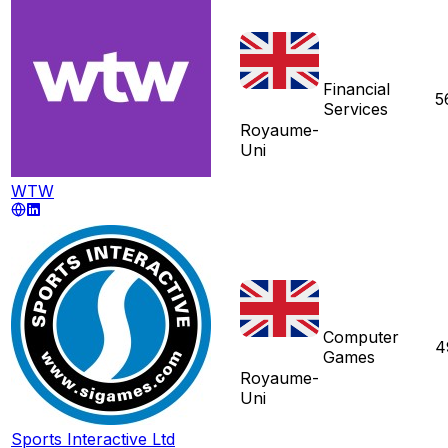
Financial
5
Services
Royaume-
Uni
WTW
Computer
4
Games
Royaume-
Uni
Sports Interactive Ltd