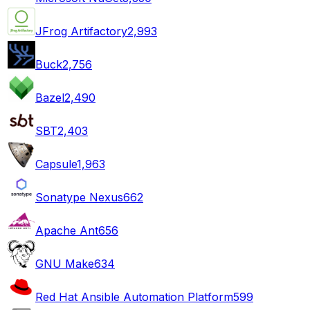
JFrog Artifactory
2,993
Buck
2,756
Bazel
2,490
SBT
2,403
Capsule
1,963
Sonatype Nexus
662
Apache Ant
656
GNU Make
634
Red Hat Ansible Automation Platform
599