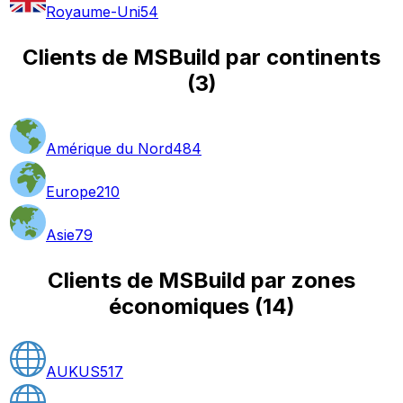
Royaume-Uni
54
Clients de MSBuild par continents
(
3
)
Amérique du Nord
484
Europe
210
Asie
79
Clients de MSBuild par zones
économiques
(
14
)
AUKUS
517