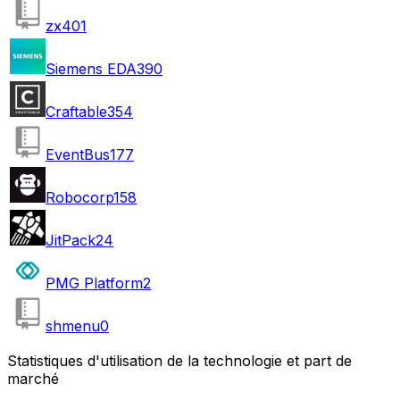
zx
401
Siemens EDA
390
Craftable
354
EventBus
177
Robocorp
158
JitPack
24
PMG Platform
2
shmenu
0
Statistiques d'utilisation de la technologie et part de
marché