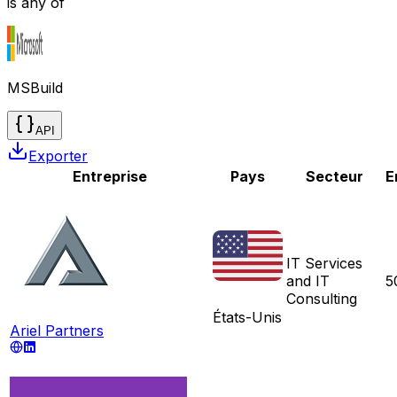
is any of
MSBuild
API
Exporter
Entreprise
Pays
Secteur
E
IT Services
and IT
5
Consulting
États-Unis
Ariel Partners