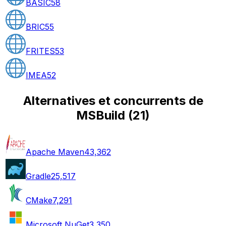
BASIC
58
BRIC
55
FRITES
53
IMEA
52
Alternatives et concurrents de
MSBuild
(
21
)
Apache Maven
43,362
Gradle
25,517
CMake
7,291
Microsoft NuGet
3,350