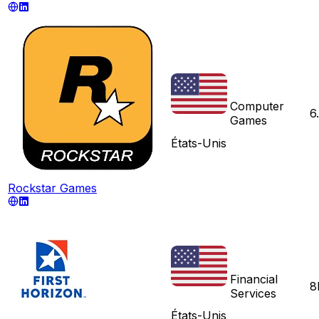
Computer
6
Games
États-Unis
Rockstar Games
Financial
8
Services
États-Unis