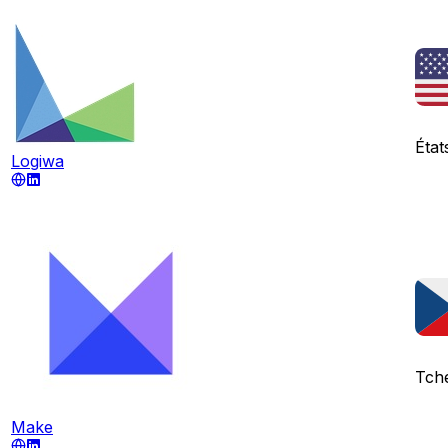
État
Logiwa
Tch
Make