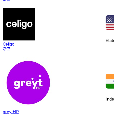
État
Celigo
Inde
greytHR