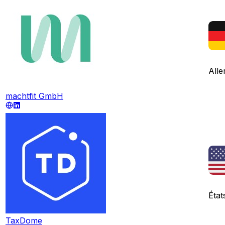
All
machtfit GmbH
État
TaxDome