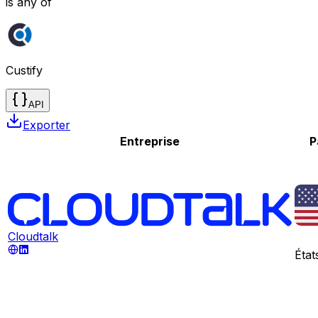
is any of
Custify
API
Exporter
Entreprise
P
Cloudtalk
État