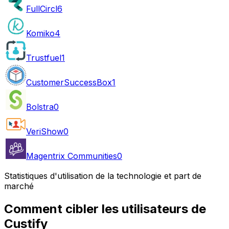
FullCircl
6
Komiko
4
Trustfuel
1
CustomerSuccessBox
1
Bolstra
0
VeriShow
0
Magentrix Communities
0
Statistiques d'utilisation de la technologie et part de
marché
Comment cibler les utilisateurs de
Custify