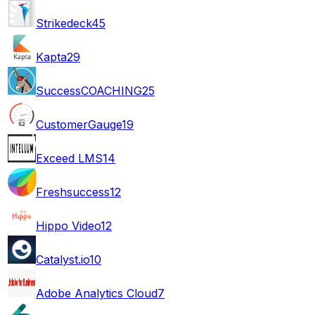
Strikedeck
45
Kapta
29
SuccessCOACHING
25
CustomerGauge
19
Exceed LMS
14
Freshsuccess
12
Hippo Video
12
Catalyst.io
10
Adobe Analytics Cloud
7