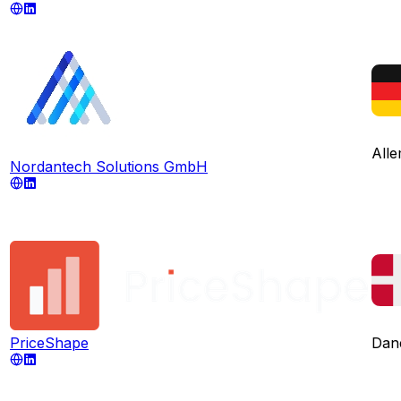
All
Nordantech Solutions GmbH
PriceShape
Dan