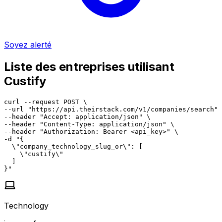
Soyez alerté
Liste des entreprises utilisant
Custify
curl --request POST \

--url "https://api.theirstack.com/v1/companies/search" 
--header "Accept: application/json" \

--header "Content-Type: application/json" \

--header "Authorization: Bearer <api_key>" \

-d "{

  \"company_technology_slug_or\": [

    \"custify\"

  ]

}"
Technology