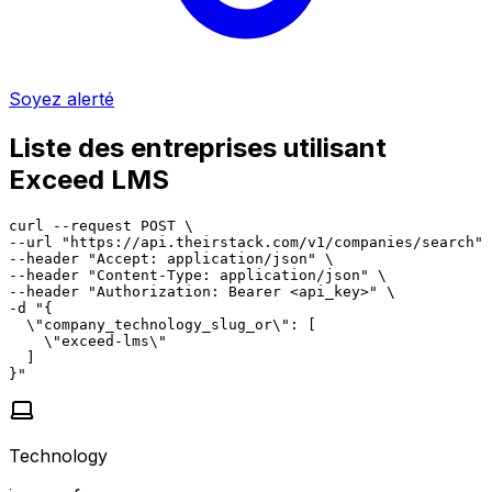
Soyez alerté
Liste des entreprises utilisant
Exceed LMS
curl --request POST \

--url "https://api.theirstack.com/v1/companies/search" 
--header "Accept: application/json" \

--header "Content-Type: application/json" \

--header "Authorization: Bearer <api_key>" \

-d "{

  \"company_technology_slug_or\": [

    \"exceed-lms\"

  ]

}"
Technology