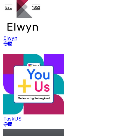
Elwyn
TaskUS