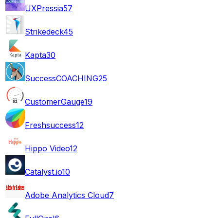
UXPressia
57
Strikedeck
45
Kapta
30
SuccessCOACHING
25
CustomerGauge
19
Freshsuccess
12
Hippo Video
12
Catalyst.io
10
Adobe Analytics Cloud
7