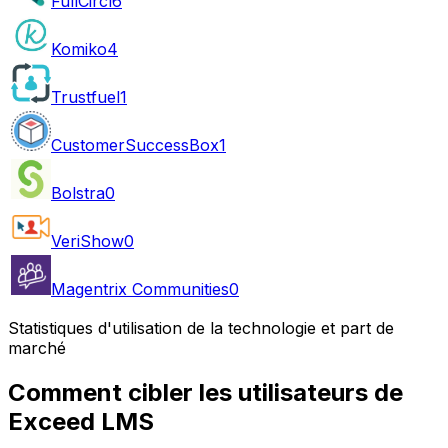
FullCircl
6
Komiko
4
Trustfuel
1
CustomerSuccessBox
1
Bolstra
0
VeriShow
0
Magentrix Communities
0
Statistiques d'utilisation de la technologie et part de
marché
Comment cibler les utilisateurs de
Exceed LMS