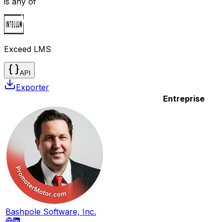
is any of
Exceed LMS
API
Exporter
Entreprise
Bashpole Software, Inc.