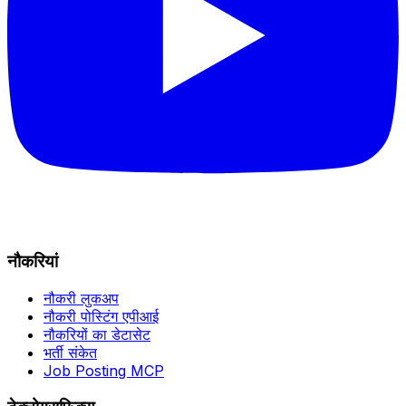
नौकरियां
नौकरी लुकअप
नौकरी पोस्टिंग एपीआई
नौकरियों का डेटासेट
भर्ती संकेत
Job Posting MCP