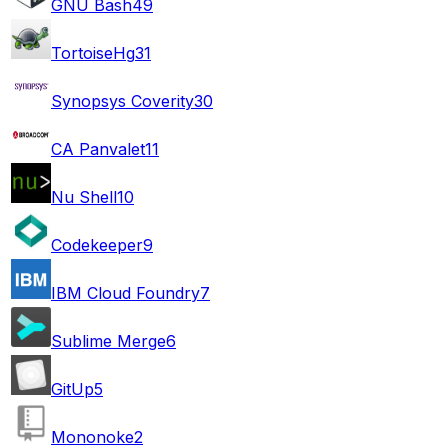
GNU Bash
49
TortoiseHg
31
Synopsys Coverity
30
CA Panvalet
11
Nu Shell
10
Codekeeper
9
IBM Cloud Foundry
7
Sublime Merge
6
GitUp
5
Mononoke
2