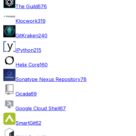
The Guild
676
Klocwork
319
GitKraken
240
IPython
215
Helix Core
160
Sonatype Nexus Repository
78
Cicada
69
Google Cloud Shell
67
SmartGit
62