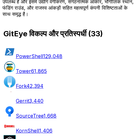
उपलब्ध है और इसमें उद्योग वर्गीकरण, संगठनात्मक आकार, भौगोलिक स्थान,
फंडिंग राउंड, और राजस्व आंकड़ों सहित महत्वपूर्ण कंपनी विशिष्टताओं के
साथ समृद्ध है।
GitEye विकल्प और प्रतिस्पर्धी
(
33
)
PowerShell
129,048
Tower
61,865
Fork
42,394
Gerrit
3,440
SourceTree
1,668
KornShell
1,406