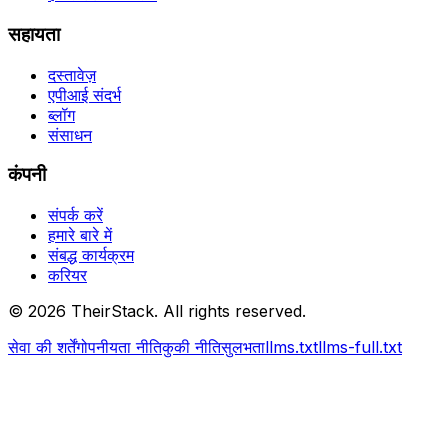
सहायता
दस्तावेज़
एपीआई संदर्भ
ब्लॉग
संसाधन
कंपनी
संपर्क करें
हमारे बारे में
संबद्ध कार्यक्रम
करियर
©
2026
TheirStack. All rights reserved.
सेवा की शर्तें
गोपनीयता नीति
कुकी नीति
सुलभता
llms.txt
llms-full.txt