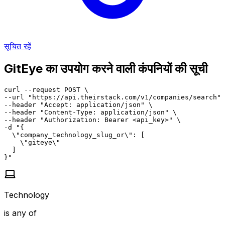
सूचित रहें
GitEye का उपयोग करने वाली कंपनियों की सूची
curl --request POST \

--url "https://api.theirstack.com/v1/companies/search" 
--header "Accept: application/json" \

--header "Content-Type: application/json" \

--header "Authorization: Bearer <api_key>" \

-d "{

  \"company_technology_slug_or\": [

    \"giteye\"

  ]

}"
Technology
is any of