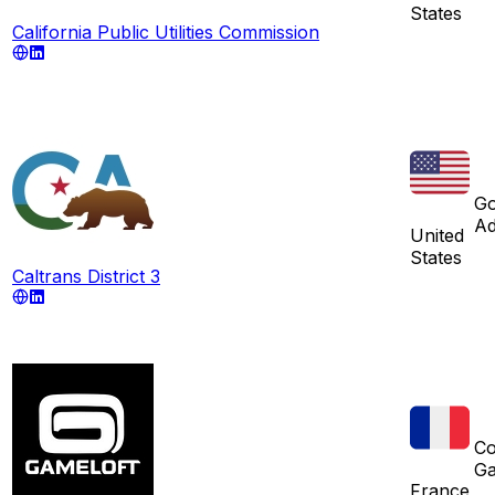
States
California Public Utilities Commission
Go
Ad
United
States
Caltrans District 3
Co
G
France