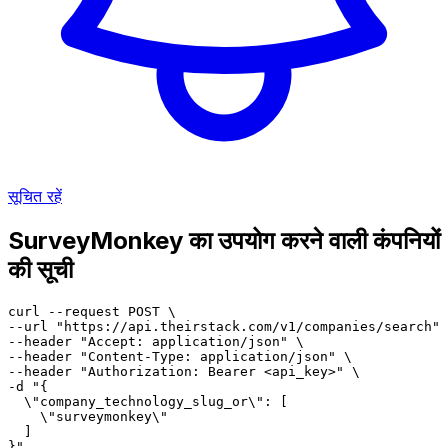
सूचित रहें
SurveyMonkey का उपयोग करने वाली कंपनियों
की सूची
curl --request POST \

--url "https://api.theirstack.com/v1/companies/search" 
--header "Accept: application/json" \

--header "Content-Type: application/json" \

--header "Authorization: Bearer <api_key>" \

-d "{

  \"company_technology_slug_or\": [

    \"surveymonkey\"

  ]

}"