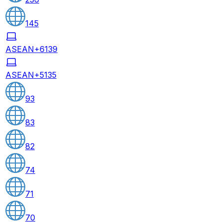
145
ASEAN+6
139
ASEAN+5
135
93
83
82
74
71
70