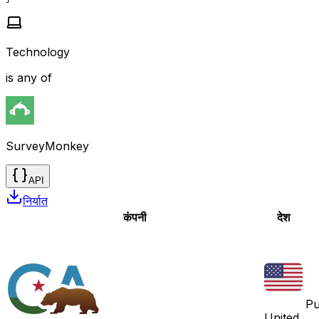
Technology
is any of
SurveyMonkey
API
निर्यात
कंपनी
देश
Pu
United