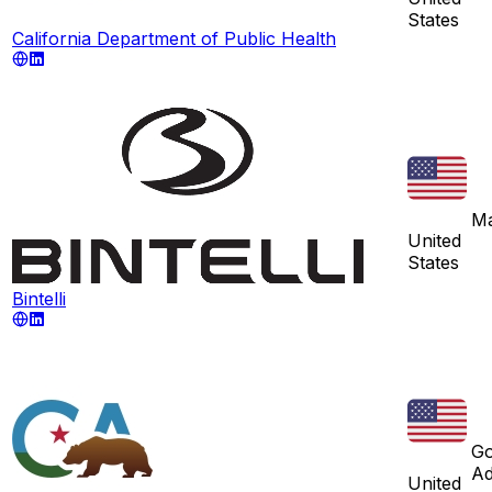
States
California Department of Public Health
Ma
United
States
Bintelli
Go
Ad
United