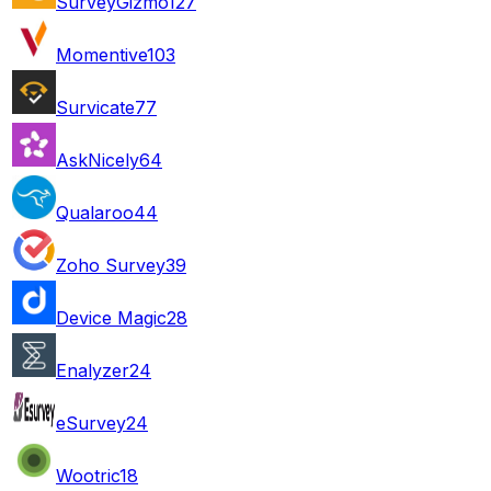
SurveyGizmo
127
Momentive
103
Survicate
77
AskNicely
64
Qualaroo
44
Zoho Survey
39
Device Magic
28
Enalyzer
24
eSurvey
24
Wootric
18