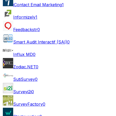
iContact Email Marketing
1
Informizely
1
Feedbackstr
0
Smart Audit Interactif (SAI)
0
Influx MD
0
Zodiac.NET
0
SutiSurvey
0
Surveyi2i
0
SurveyFactory
0