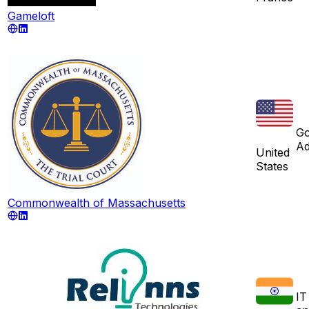
Gameloft
Go
Ad
United
States
Commonwealth of Massachusetts
IT