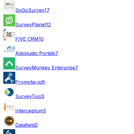
SoGoSurvey
17
SurveyPlanet
12
FIVE CRM
10
Adxstudio Portals
7
SurveyMonkey Enterprise
7
Promoter.io
6
SurveyTool
3
Interceptum
3
Datafield
2