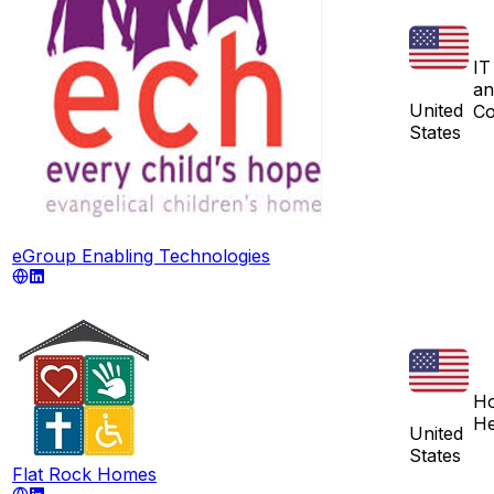
IT
an
United
Co
States
eGroup Enabling Technologies
Ho
He
United
States
Flat Rock Homes