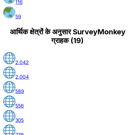
116
59
आर्थिक क्षेत्रों के अनुसार SurveyMonkey
ग्राहक
(
19
)
2,042
2,004
589
556
305
236