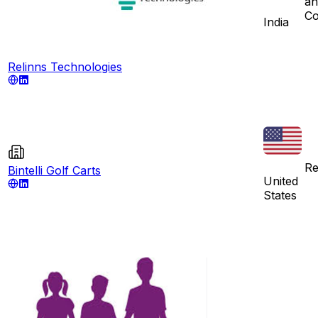
an
Co
India
Relinns Technologies
Re
Bintelli Golf Carts
United
States