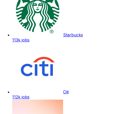
Starbucks
113k
jobs
Citi
112k
jobs