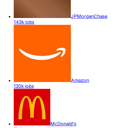
JPMorganChase
143k
jobs
Amazon
130k
jobs
McDonald's