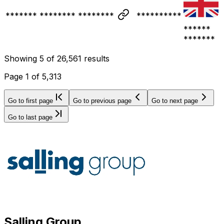
******* ******** ********
**********
******
*******
Showing
5
of
26,561
results
Page
1
of
5,313
Go to first page
Go to previous page
Go to next page
Go to last page
Salling Group