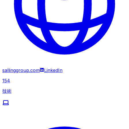
sallinggroup.com
LinkedIn
154
技術