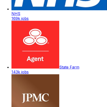
NHS
169k
jobs
State Farm
143k
jobs