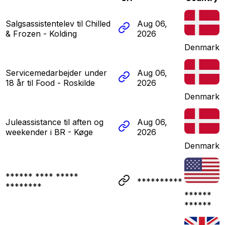
Salgsassistentelev til Chilled
Aug 06,
& Frozen - Kolding
2026
Denmark
Servicemedarbejder under
Aug 06,
18 år til Food - Roskilde
2026
Denmark
Juleassistance til aften og
Aug 06,
weekender i BR - Køge
2026
Denmark
****** **** *****
**********
********
******
******