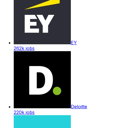
EY
262k
jobs
Deloitte
220k
jobs