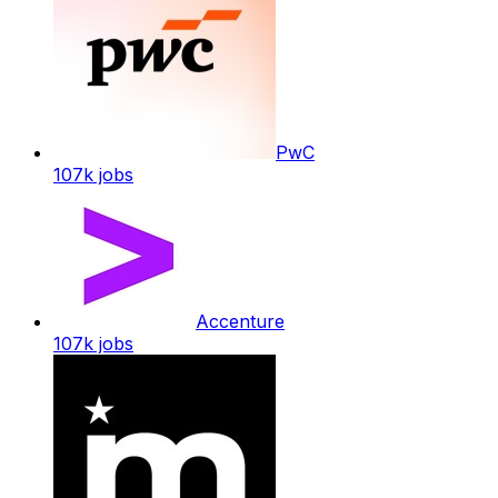
PwC
107k
jobs
Accenture
107k
jobs