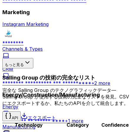
*********** ******** ***** ******
Marketing
Instagram Marketing
********
Channels & Types
******
もっと見る
CRM
Salling Group の技術の完全なリスト
******** ********** *** **********
+
2
more
完全な Salling Group のテクノグラフィックデータ—
Energy/Construction/Manufacturing
Salling Group が使用する技術の完全なリストを発見。CSV
にエクスポートするか、私たちのAPIを介して統合します。
Energy
エクスポート
API
********* ** ****** ****
+
1
more
Technology
Category
Confidence
Manufacturing