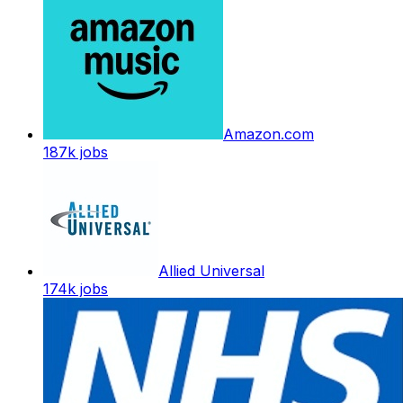
Amazon.com
187k
jobs
Allied Universal
174k
jobs