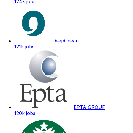
124k
jobs
DeepOcean
121k
jobs
EPTA GROUP
120k
jobs