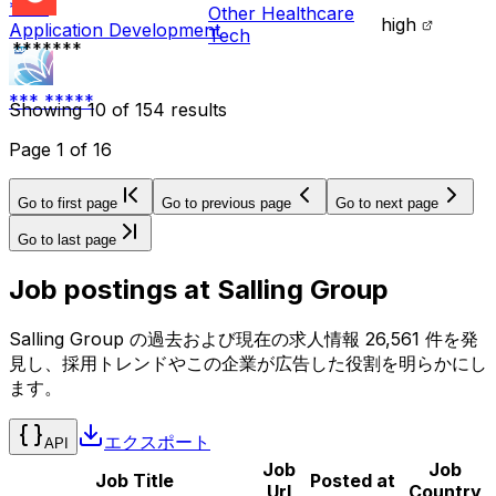
****
Other Healthcare
high
Application Development
Tech
*******
*** *****
Showing
10
of
154
results
Page
1
of
16
Go to first page
Go to previous page
Go to next page
Go to last page
Job postings at
Salling Group
Salling Group の過去および現在の求人情報 26,561 件を発
見し、採用トレンドやこの企業が広告した役割を明らかにし
ます。
エクスポート
API
Job
Job
Job Title
Posted at
Url
Country