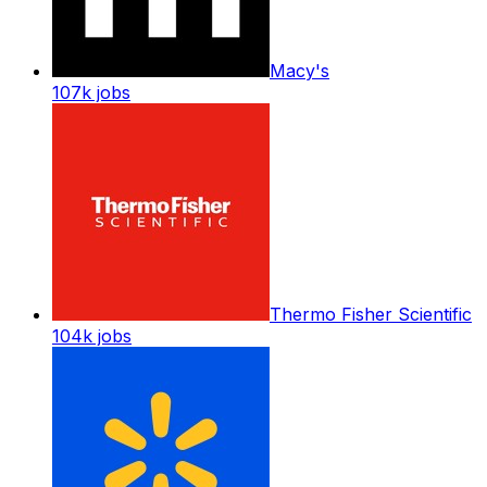
Macy's
107k
jobs
Thermo Fisher Scientific
104k
jobs