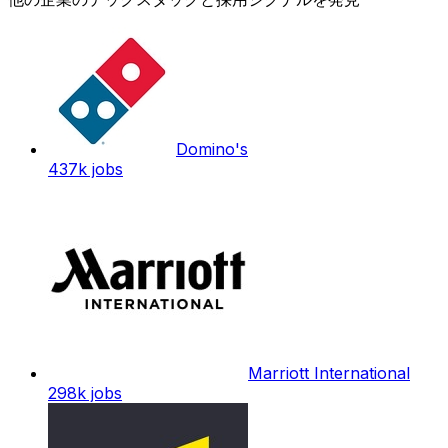
Domino's
437k
jobs
Marriott International
298k
jobs