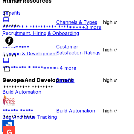
Human Resources
*** * ***
Benefits
Channels & Types
high
******
******** * ********** ********
+
3
more
Recruitment, Hiring & Onboarding
Customer
**********
high
Satisfaction Ratings
Training & Development
*****
********* * ********
+
4
more
Devops And Development
Benefits
high
******** *
********** ********
Build Automation
Build Automation
high
****** *****
Bug And Issue Tracking
****** *****