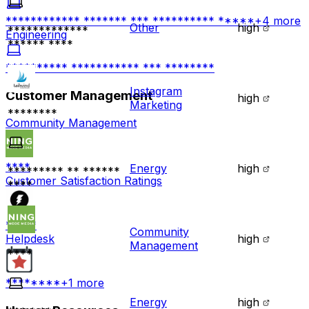
************ ******* *** ********** *****
+
4
more
Other
high
*************
Engineering
****** ****
********** *********** *** ********
Instagram
Customer Management
high
Marketing
********
Community Management
****
Energy
high
********* ** ******
Customer Satisfaction Ratings
****
*****
Community
high
Helpdesk
Management
****
********
+
1
more
Energy
high