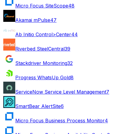
Micro Focus SiteScope
48
Akamai mPulse
47
Ab Initio Control>Center
44
Riverbed SteelCentral
39
Stackdriver Monitoring
32
Progress WhatsUp Gold
8
ServiceNow Service Level Management
7
SmartBear AlertSite
6
Micro Focus Business Process Monitor
4