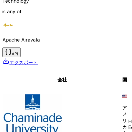
Technology
is any of
Apache Airavata
API
エクスポート
会社
国
ア
メ
リ
H
カ
E