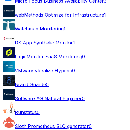
Micro Focus Business Availability Center
3
webMethods Optimize for Infrastructure
1
Watchman Monitoring
1
DX App Synthetic Monitor
1
LogicMonitor SaaS Monitoring
0
VMware vRealize Hyperic
0
Brand Guarde
0
Software AG Natural Engineer
0
Runstatus
0
Sloth Prometheus SLO generator
0