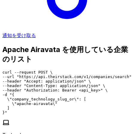
通知を受け取る
Apache Airavata を使用している企業
のリスト
curl --request POST \

--url "https://api.theirstack.com/v1/companies/search" 
--header "Accept: application/json" \

--header "Content-Type: application/json" \

--header "Authorization: Bearer <api_key>" \

-d "{

  \"company_technology_slug_or\": [

    \"apache-airavata\"

  ]

}"