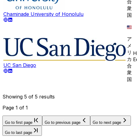
合
衆
Chaminade University of Honolulu
国
ア
メ
リ
H
カ
E
UC San Diego
合
衆
国
Showing
5
of
5
results
Page
1
of
1
Go to first page
Go to previous page
Go to next page
Go to last page