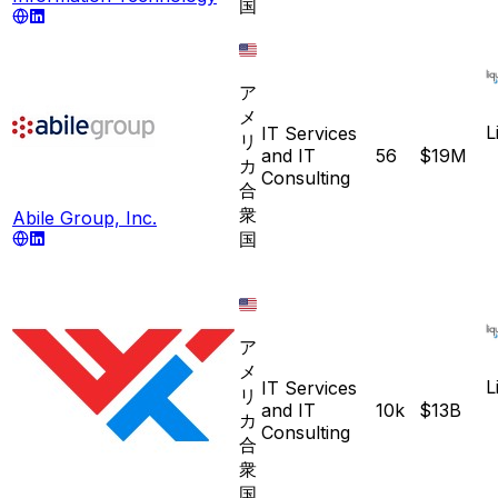
国
ア
メ
L
IT Services
リ
and IT
56
$19M
カ
Consulting
合
衆
Abile Group, Inc.
国
ア
メ
L
IT Services
リ
and IT
10k
$13B
カ
Consulting
合
衆
国