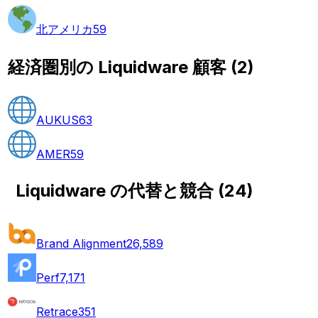
北アメリカ
59
経済圏別の Liquidware 顧客
(
2
)
AUKUS
63
AMER
59
Liquidware の代替と競合
(
24
)
Brand Alignment
26,589
Perf
7,171
Retrace
351