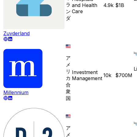
ラ
and Health
4.9k
$1B
ン
Care
ダ
Zuyderland
ア
メ
L
リ
Investment
10k
$700M
カ
Management
合
衆
Millennium
国
ア
メ