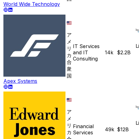
World Wide Technology
ア
メ
L
IT Services
リ
and IT
14k
$2.2B
カ
Consulting
合
衆
国
Apex Systems
ア
メ
L
リ
Financial
49k
$12B
カ
Services
合