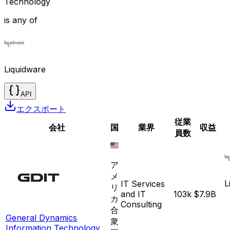
Technology
is any of
Liquidware
API
エクスポート
従業
会社
国
業界
収益
員数
ア
メ
L
IT Services
リ
and IT
103k
$7.9B
カ
Consulting
合
General Dynamics
衆
Information Technology