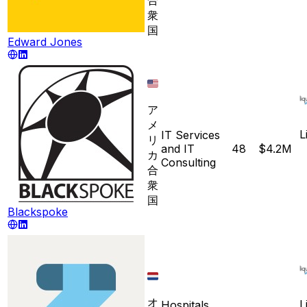
衆
国
Edward Jones
ア
メ
L
IT Services
リ
and IT
48
$4.2M
カ
Consulting
合
衆
国
Blackspoke
オ
L
Hospitals