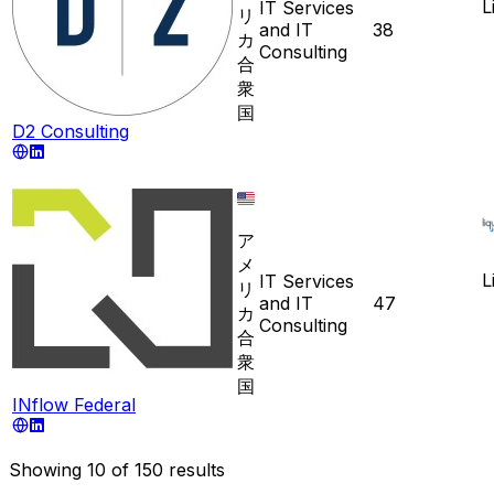
L
IT Services
リ
and IT
38
カ
Consulting
合
衆
国
D2 Consulting
ア
メ
L
IT Services
リ
and IT
47
カ
Consulting
合
衆
国
INflow Federal
Showing
10
of
150
results