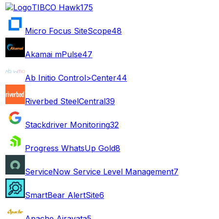
TIBCO Hawk
175
Micro Focus SiteScope
48
Akamai mPulse
47
Ab Initio Control>Center
44
Riverbed SteelCentral
39
Stackdriver Monitoring
32
Progress WhatsUp Gold
8
ServiceNow Service Level Management
7
SmartBear AlertSite
6
Apache Airavata
5