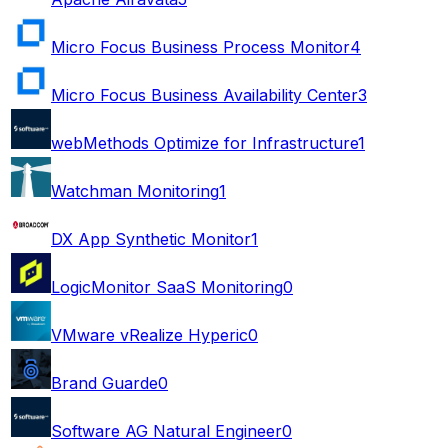
Micro Focus Business Process Monitor
4
Micro Focus Business Availability Center
3
webMethods Optimize for Infrastructure
1
Watchman Monitoring
1
DX App Synthetic Monitor
1
LogicMonitor SaaS Monitoring
0
VMware vRealize Hyperic
0
Brand Guarde
0
Software AG Natural Engineer
0