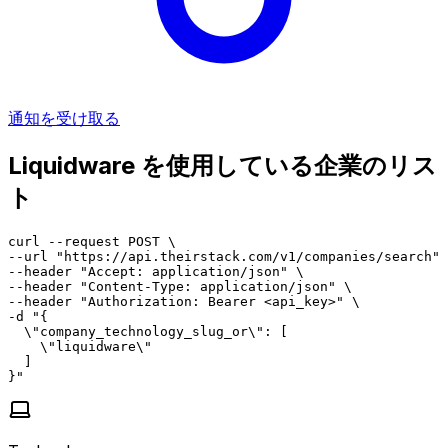
通知を受け取る
Liquidware を使用している企業のリス
ト
curl --request POST \

--url "https://api.theirstack.com/v1/companies/search" 
--header "Accept: application/json" \

--header "Content-Type: application/json" \

--header "Authorization: Bearer <api_key>" \

-d "{

  \"company_technology_slug_or\": [

    \"liquidware\"

  ]

}"