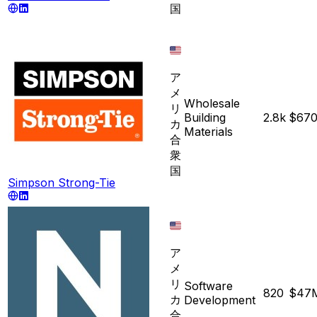
国
ア
メ
Wholesale
リ
Building
2.8k
$67
カ
Materials
合
衆
国
Simpson Strong-Tie
ア
メ
リ
Software
820
$47
カ
Development
合