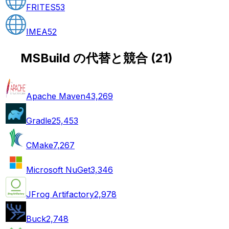
FRITES
53
IMEA
52
MSBuild の代替と競合
(
21
)
Apache Maven
43,269
Gradle
25,453
CMake
7,267
Microsoft NuGet
3,346
JFrog Artifactory
2,978
Buck
2,748