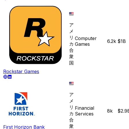
ア
メ
リ
Computer
6.2k
$1B
カ
Games
合
衆
国
Rockstar Games
ア
メ
リ
Financial
8k
$2.9
カ
Services
合
衆
First Horizon Bank