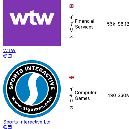
イ
Financial
ギ
56k
$8.1
Services
リ
ス
WTW
イ
Computer
ギ
490
$30
Games
リ
ス
Sports Interactive Ltd