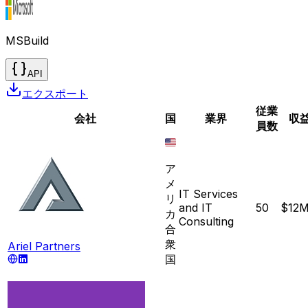
MSBuild
API
エクスポート
従業
会社
国
業界
収
員数
ア
メ
IT Services
リ
and IT
50
$12
カ
Consulting
合
衆
Ariel Partners
国