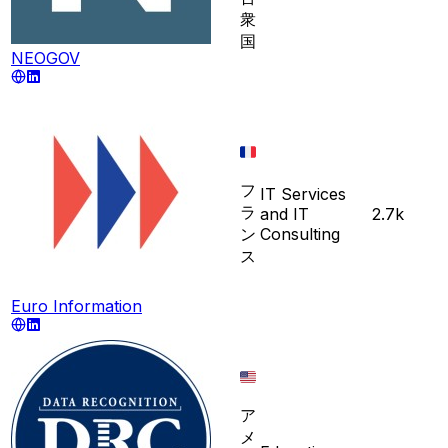
衆
国
NEOGOV
フ
IT Services
ラ
and IT
2.7k
ン
Consulting
ス
Euro Information
ア
メ