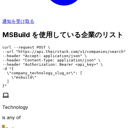
通知を受け取る
MSBuild を使用している企業のリスト
curl --request POST \

--url "https://api.theirstack.com/v1/companies/search" 
--header "Accept: application/json" \

--header "Content-Type: application/json" \

--header "Authorization: Bearer <api_key>" \

-d "{

  \"company_technology_slug_or\": [

    \"msbuild\"

  ]

}"
Technology
is any of