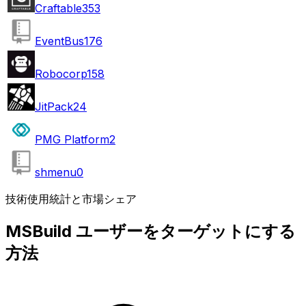
Craftable
353
EventBus
176
Robocorp
158
JitPack
24
PMG Platform
2
shmenu
0
技術使用統計と市場シェア
MSBuild ユーザーをターゲットにする
方法