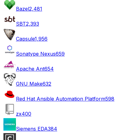
Bazel
2,481
SBT
2,393
Capsule
1,956
Sonatype Nexus
659
Apache Ant
654
GNU Make
632
Red Hat Ansible Automation Platform
598
zx
400
Siemens EDA
384