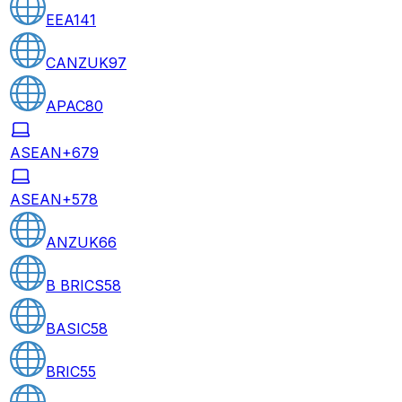
EEA
141
CANZUK
97
APAC
80
ASEAN+6
79
ASEAN+5
78
ANZUK
66
B BRICS
58
BASIC
58
BRIC
55