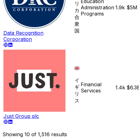
Education
リ
Administration
1.9k
$5M
カ
Programs
合
衆
国
Data Recognition
Corporation
イ
Financial
ギ
1.4k
$6.3
Services
リ
ス
Just Group plc
Showing
10
of
1,516
results