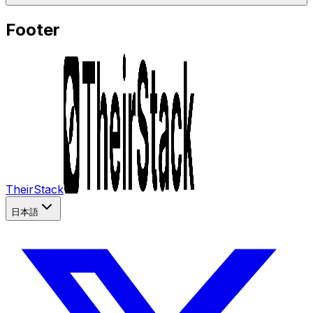
Footer
TheirStack
日本語