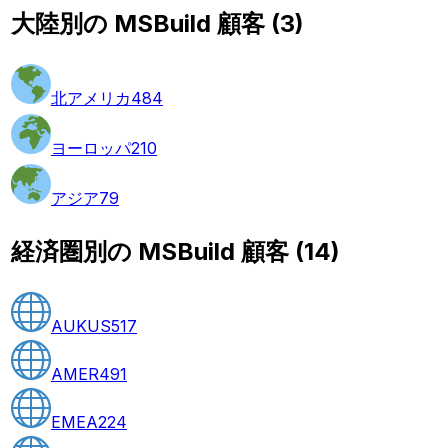
大陸別の MSBuild 顧客
(
3
)
北アメリカ
484
ヨーロッパ
210
アジア
79
経済圏別の MSBuild 顧客
(
14
)
AUKUS
517
AMER
491
EMEA
224