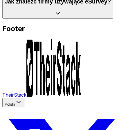
Jak znaleźć firmy używające eSurvey?
Footer
TheirStack
Polski