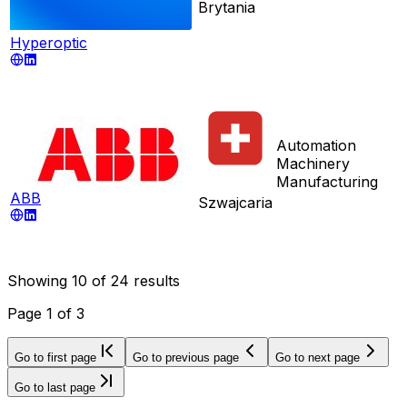
Brytania
Hyperoptic
Automation
Machinery
Manufacturing
ABB
Szwajcaria
Showing
10
of
24
results
Page
1
of
3
Go to first page
Go to previous page
Go to next page
Go to last page