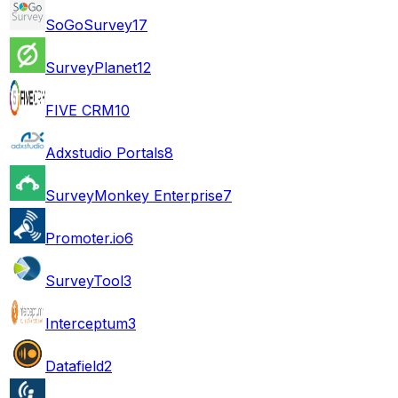
SoGoSurvey
17
SurveyPlanet
12
FIVE CRM
10
Adxstudio Portals
8
SurveyMonkey Enterprise
7
Promoter.io
6
SurveyTool
3
Interceptum
3
Datafield
2