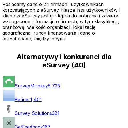
Posiadamy dane o 24 firmach i użytkownikach
korzystających z eSurvey. Nasza lista użytkowników i
klientów eSurvey jest dostępna do pobrania i zawiera
wzbogacone informacje o firmach, w tym klasyfikację
branżową, wielkość organizacji, lokalizację
geograficzną, rundy finansowania i dane o
przychodach, między innymi.
Alternatywy i konkurenci dla
eSurvey
(
40
)
SurveyMonkey
5,725
Refiner
1,401
Survey Solutions
381
GetFeedback
167