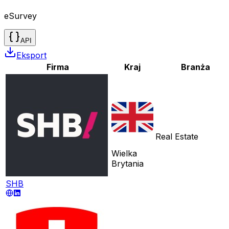
eSurvey
API
Eksport
Firma
Kraj
Branża
Real Estate
Wielka
Brytania
SHB