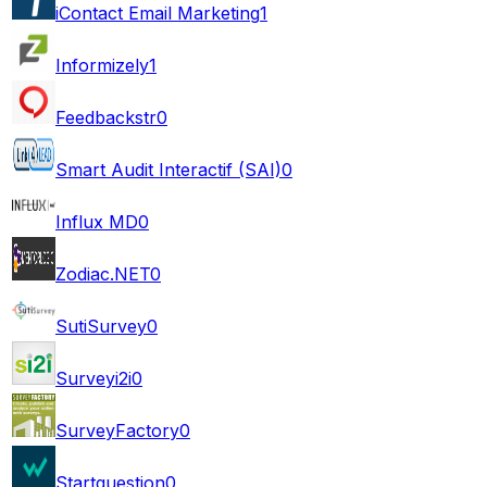
iContact Email Marketing
1
Informizely
1
Feedbackstr
0
Smart Audit Interactif (SAI)
0
Influx MD
0
Zodiac.NET
0
SutiSurvey
0
Surveyi2i
0
SurveyFactory
0
Startquestion
0