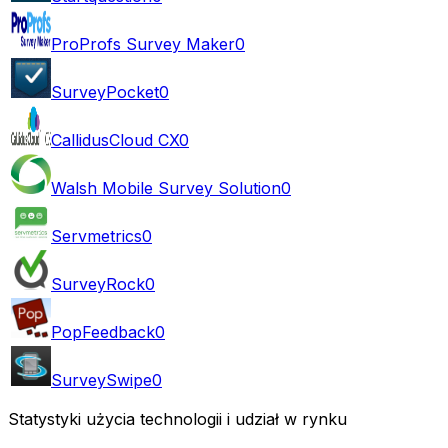
ProProfs Survey Maker
0
SurveyPocket
0
CallidusCloud CX
0
Walsh Mobile Survey Solution
0
Servmetrics
0
SurveyRock
0
PopFeedback
0
SurveySwipe
0
Statystyki użycia technologii i udział w rynku