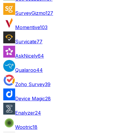
SurveyGizmo
127
Momentive
103
Survicate
77
AskNicely
64
Qualaroo
44
Zoho Survey
39
Device Magic
28
Enalyzer
24
Wootric
18